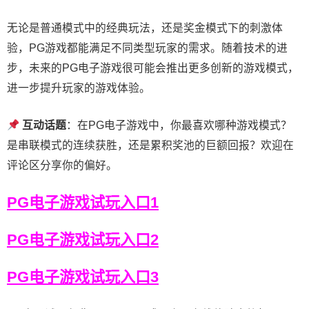
无论是普通模式中的经典玩法，还是奖金模式下的刺激体
验，PG游戏都能满足不同类型玩家的需求。随着技术的进
步，未来的PG电子游戏很可能会推出更多创新的游戏模式，
进一步提升玩家的游戏体验。
互动话题
：在PG电子游戏中，你最喜欢哪种游戏模式？
是串联模式的连续获胜，还是累积奖池的巨额回报？欢迎在
评论区分享你的偏好。
PG电子游戏试玩入口1
PG电子游戏试玩入口2
PG电子游戏试玩入口3