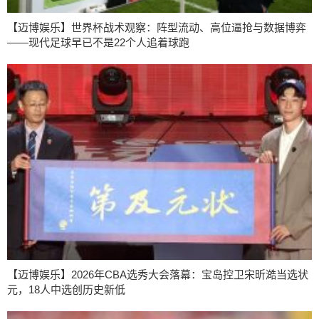
【迈博娱乐】世界杯战术观察：阵型流动、高位逼抢与数据博弈
——现代足球早已不是22个人追着球跑
【迈博娱乐】2026年CBA选秀大会落幕：宝岛控卫宋昕澔当选状
元，18人中选创历史新低