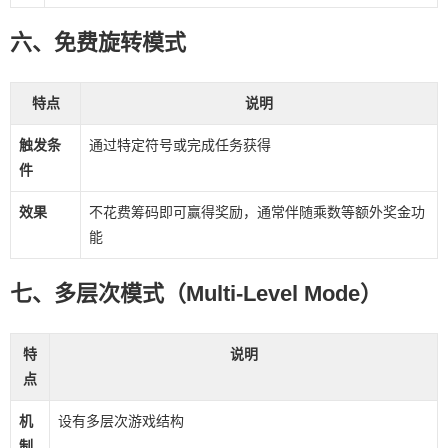
六、免费旋转模式
特点
说明
触发条
通过特定符号或完成任务获得
件
效果
不花费筹码即可赢得奖励，通常伴随乘数等额外奖金功
能
七、多层次模式（Multi-Level Mode）
特
说明
点
机
设有多层次游戏结构
制