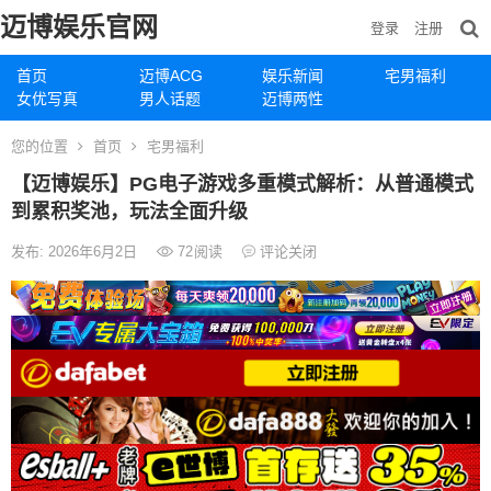
迈博娱乐官网
登录
注册
首页
迈博ACG
娱乐新闻
宅男福利
女优写真
男人话题
迈博两性
您的位置
首页
宅男福利
【迈博娱乐】PG电子游戏多重模式解析：从普通模式
到累积奖池，玩法全面升级
发布: 2026年6月2日
72
阅读
评论关闭