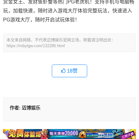
赏金女王、发财鱼虾蟹等热门PG老虎机！支持手机与电脑畅
玩，加载快速，随时进入游戏大厅体验完整玩法，快速进入
PG游戏大厅，随时开启试玩体验！
本文来自网络，不代表迈博娱乐官网立场，转载请注明出处：
https://mbylgw.com/132286.html
18
赞
作者:
迈博娱乐