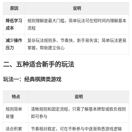
原因
说明
降低学习
规则理解是最大门槛，简单玩法可在短时间内理解基本
成本
流程
减少操作
复杂玩法规则多、节奏快，新手易失误；简单玩法更易
压力
掌握，帮助建立信心
二、五种适合新手的玩法
玩法一：经典棋牌类游戏
特点
说明
规则简单
清晰规则和固定流程，只需了解基本牌型或胜负规则
易懂
即可参与
适合积累
节奏相对稳定，可在不断参与中逐渐熟悉游戏逻辑