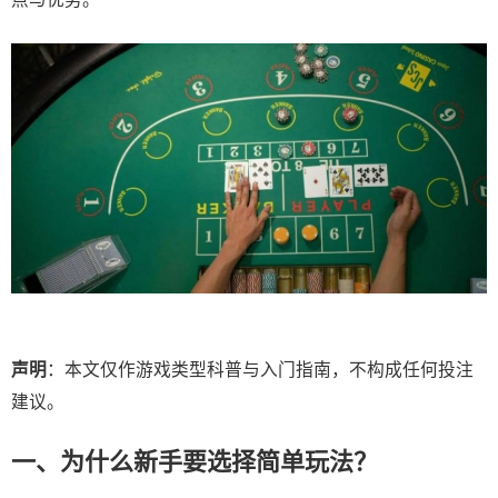
声明
：本文仅作游戏类型科普与入门指南，不构成任何投注
建议。
一、为什么新手要选择简单玩法？