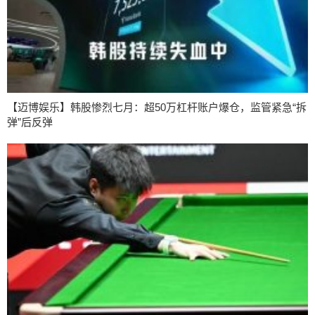
【迈博娱乐】韩股惨烈七月：超50万杠杆账户爆仓，监管紧急“拆
弹”后反弹