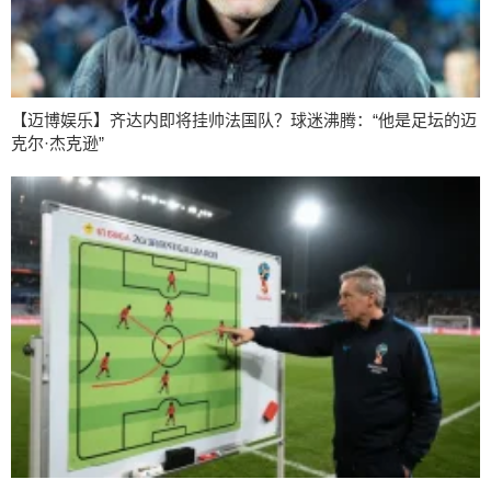
【迈博娱乐】齐达内即将挂帅法国队？球迷沸腾：“他是足坛的迈
克尔·杰克逊”