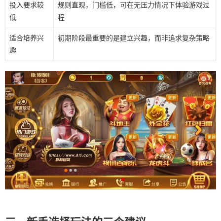
投入要求较
规则直观，门槛低，可在无压力情况下体验游戏过
低
程
适合培养兴
初期阶段最重要的是建立兴趣，而非追求复杂策略
趣