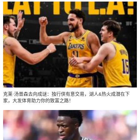
克莱·汤普森去向成谜：独行侠有意交易，湖人&热火成潜在下
家，大发体育助力你的致富之路！