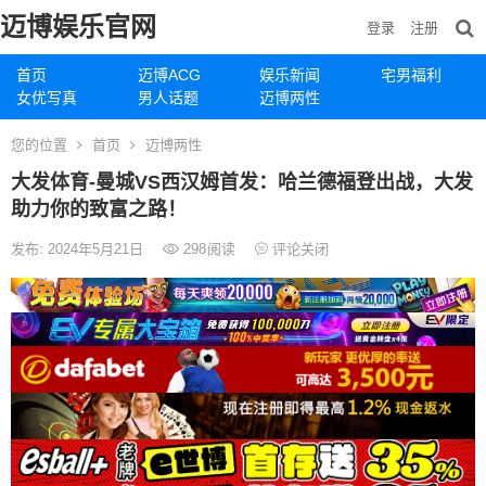
迈博娱乐官网
登录
注册
首页
迈博ACG
娱乐新闻
宅男福利
女优写真
男人话题
迈博两性
您的位置
首页
迈博两性
大发体育-曼城VS西汉姆首发：哈兰德福登出战，大发
助力你的致富之路！
发布: 2024年5月21日
298
阅读
评论关闭