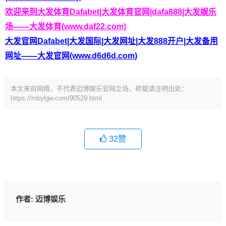
欢迎来到大发体育Dafabet|大发体育官网|dafa888|大发娱乐
场——大发体育(www.daf22.com)
大发官网Dafabet|大发国际|大发网址|大发888开户|大发备用
网址——大发官网(www.d6d6d.com)
本文来自网络，不代表迈博娱乐官网立场，转载请注明出处：
https://mbylgw.com/90529.html
32
赞
作者:
迈博娱乐