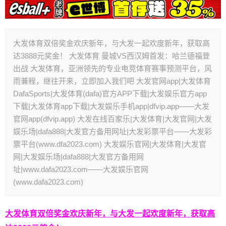
大发体育双倍奖金欢庆新年，与大发一起欢度新年，获取高
达3888元奖金！ 大发体育 曼城VS西汉姆首发：哈兰德福登
出战 大发体育，亚洲领先的专业电竞体育赛事预测平台，风
雨兼程，继往开来，立即加入我们吧 大发官网app|大发体育
DafaSports|大发体育(dafa)官方APP下载|大发娱乐官方app
下载|大发体育app下载|大发娱乐手机app|dfvip.app——大发
官网app(dfvip.app) 大发在线百家乐|大发体育|大发官网|大发
娱乐场|dafa888|大发官方备用网址|大发彩票平台——大发彩
票平台(www.dfa2023.com) 大发娱乐官网|大发体育|大发官
网|大发娱乐场|dafa888|大发官方备用网
址|www.dafa2023.com——大发娱乐官网
(www.dafa2023.com)
大发体育双倍奖金欢庆新年，与大发一起欢度新年，获取高