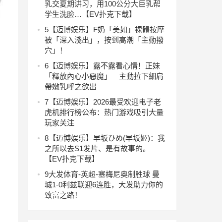
乳交夏期讲习，用100公分大巨乳帮
学生洗脸…【EV扑克下载】
5
【迈博娱乐】F奶「美如」裸體按摩
被「深入淺出」，按到高潮「主動撥
穴」！
6
【迈博娱乐】露不露看心情！正妹
「釋放內心小惡魔」 主動拉下細肩
帶嫩乳呼之欲出
7
【迈博娱乐】2026最受欢迎电子老
虎机排行榜公布：热门游戏吸引大量
玩家关注
8
【迈博娱乐】早坂ひめ(早坂姬)：我
之所以去S1发片、是有故事的。
【EV扑克下载】
，
9
大发体育-英超-塞梅尼奥制胜球 曼
城1-0利兹联迎6连胜，大发助力你的
致富之路！