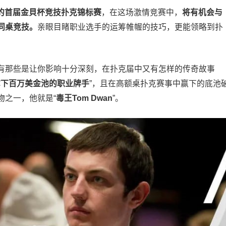
举行的首届金貝杯竞技扑克锦标赛
，在这场激情竞赛中，
将有机会与
同桌竞技。
亲眼目睹职业选手的运筹帷幄的技巧，更能领略到扑
有那些是让你影响十分深刻，在扑克届中又有怎样的传奇故事
拿下百万美金池的职业牌手
”，且在高额桌扑克赛事中赢下的底池
物之一，他就是“
毒王Tom Dwan
”。