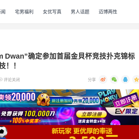
新闻
宅男福利
女优写真
男人话题
迈博两性
om Dwan”确定参加首届金貝杯竞技扑克锦标
技！！
评论关闭