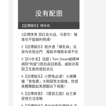
【迈博娱乐】林ゆめ
1
迈博体育 双红会大战，马奎尔：输
谁也不能输利物浦！
2
【迈博娱乐】跑步遇「爆乳妹」沒
赛
穿內衣就出門 寬鬆吊嘎根本遮不住
3
【EV扑克】话题 | Tom Dwan被精神
病院“拘留”2周后返回美国，威胁对英
国卫生服务提起诉讼
4
【迈博娱乐】小野兔必逮！火辣舞
孃「曾兔寶」大眼甜笑太銷魂，性感
美體舞動起來撩翻台下視覺！
5
【迈博体育】《雾锁王国》丝兰果
获得方法攻略
6
【迈博娱乐】性价比和乐趣结合 万