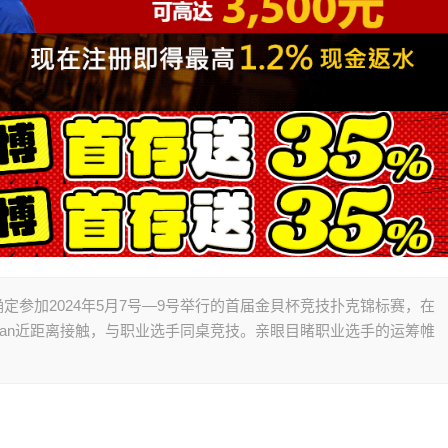
 Dwan确定参加2024年5月7号—9号举行的首届金貝杯竞技扑克锦标赛，在
wan近距离接触，与职业选手同桌竞技。亲眼目睹职业选手的运筹帷
。