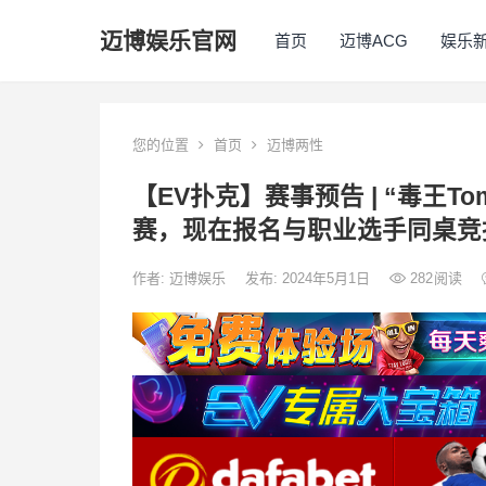
迈博娱乐官网
首页
迈博ACG
娱乐
您的位置
首页
迈博两性
【EV扑克】赛事预告 | “毒王T
赛，现在报名与职业选手同桌竞
作者:
迈博娱乐
发布: 2024年5月1日
282
阅读