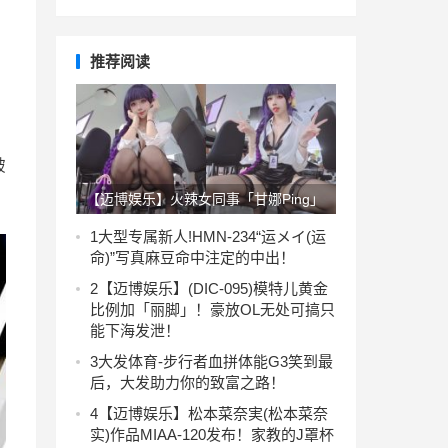
推荐阅读
破
【迈博娱乐】火辣女同事「甘娜Ping」
邪惡猛蹲，「三角帶直衝」振奮所有上
1
大型专属新人!HMN-234“运メイ(运
命)”写真麻豆命中注定的中出！
班族！
2
【迈博娱乐】(DIC-095)模特儿黄金
比例加「丽脚」！豪放OL无处可搞只
能下海发泄！
3
大发体育-步行者血拼体能G3笑到最
后，大发助力你的致富之路！
4
【迈博娱乐】松本菜奈実(松本菜奈
实)作品MIAA-120发布！家教的J罩杯