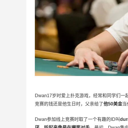
Dwan17岁时爱上扑克游戏，经常和同学们
竞赛的钱还是他生日时，父亲给了
他50美金
当
Dwan参加线上竞赛时取了一个有趣的ID叫
dur
厌，听起来像是在嘲笑对手。
最初，Dwan集