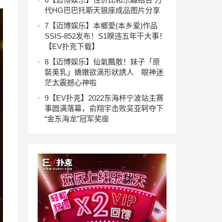
代HG巴巴托斯天狼座成品图片分享
7
【迈博娱乐】本鄉愛(本乡爱)作品
SSIS-852发布！S1睽违五年干大事！
【EV扑克下载】
8
【迈博娱乐】仙氣飄散！妹子「原
裝美乳」嬌嫩欲滴形狀誘人 眼神迷
茫太震撼心神啦
9
【EV扑克】2022东海杯宁波站主赛
事圆满落幕，俞翔宇击败吴亚轲夺下
“金东海龙”冠军奖座