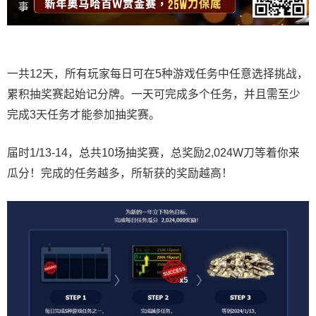
一共12天，所有玩家每日可在5种游戏任务中任意选择挑战，
累积抽奖赛起始记分牌。一天可完成多个任务，并且需至少
完成3天任务才能参加抽奖赛。
届时1/13-14，总共10场抽奖赛，总奖励2,024W刀等着你来
瓜分！完成的任务越多，所斩获的奖励越高！