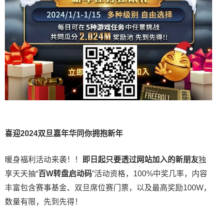
喜迎2024
双旦嘉年华同你拥抱新年
暖身福利活动来袭！！
即日起只要透过网站加入的新朋友
独
享天天抽“
百W转盘启动码
”活动资格，100%中奖几率，内容
丰富包含赛事基金、双旦席位赛门票，以及最高奖励100W，
数量有限，先到先得！