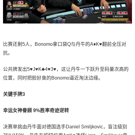
比赛还剩5人，Bonomo拿口袋Q与丹牛的A♦K♥翻前全压对
抗。
公共牌发出5♥J♥K♣4♥3♥，这让丹牛一下跃升至码量次高的
位置，同时把脸好臭的Bonomo逼近淘汰边缘。
关键手牌3
幸运女神眷顾 9%胜率奇迹逆转
决赛单挑由丹牛面对德国选手Daniel Smiljkovic，盲注级别