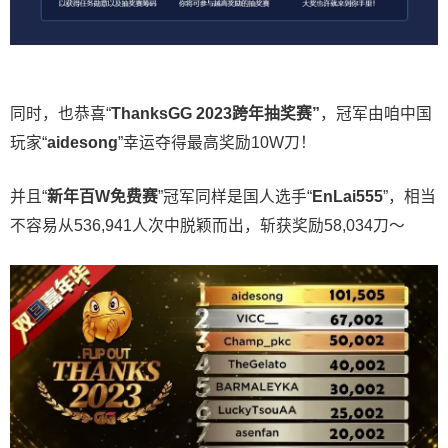
同时，也恭喜“
ThanksGG 2023跨年抽奖赛”
，冠军由咱中国
玩家“
aidesong
”幸运夺得最高奖励10W刀！
并且“
新年百W免费赛
”冠军同样是国人选手“
EnLai555
”，相当
不容易从536,941人次中脱颖而出，斩获奖励58,034刀～