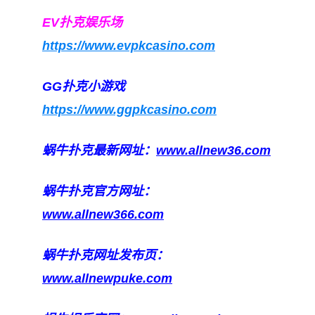
EV扑克娱乐场
https://www.evpkcasino.com
GG扑克小游戏
https://www.ggpkcasino.com
蜗牛扑克最新网址：
www.allnew36.com
蜗牛扑克官方网址：
www.allnew366.com
蜗牛扑克网址发布页：
www.allnewpuke.com