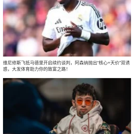
维尼修斯飞抵马德里开启续约谈判，阿森纳抛出“核心+天价”双诱
惑，大发体育助力你的致富之路！