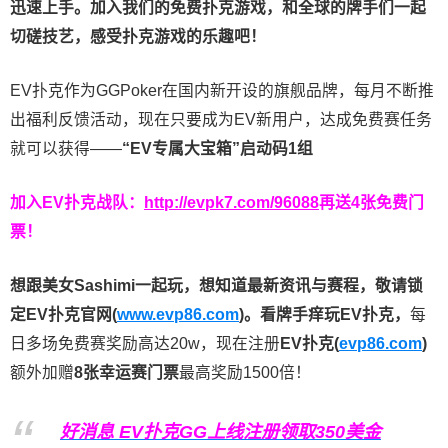
迅速上手。
加入我们的免费扑克游戏，和全球的牌手们一起
切磋技艺，感受扑克游戏的乐趣吧！
EV扑克作为GGPoker在国内新开设的旗舰品牌，每月不断推
出福利反馈活动，现在只要成为EV新用户，达成免费赛任务
就可以获得——
“EV专属大宝箱”启动码1组
加入EV扑克战队：
http://evpk7.com/96088
再送4张免费门
票！
想跟美女Sashimi一起玩，
想知道最新资讯与赛程，
敬请锁
定EV扑克官网(
www.evp86.com
)。
看牌手痒玩EV扑克，
每
日多场免费赛奖励高达20w，现在注册
EV扑克(
evp86.com
)
额外加赠
8张幸运赛门票
最高奖励1500倍！
好消息 EV扑克GG上线注册领取350美金