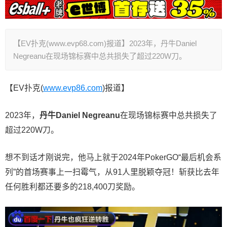
【EV扑克(www.evp68.com)报道】2023年，丹牛Daniel
Negreanu在现场锦标赛中总共损失了超过220W刀。
【EV扑克(
www.evp86.com
)报道】
2023年，
丹牛Daniel Negreanu
在现场锦标赛中总共损失了
超过220W刀。
想不到话才刚说完，他马上就于2024年PokerGO“最后机会系
列”的首场赛事上一扫霉气，从91人里脱颖夺冠！斩获比去年
任何胜利都还要多的218,400刀奖励。