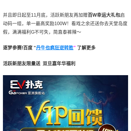
并且即日起至11月底，活跃新朋友再加赠
百W幸运大礼包
启
动码一组，单一最高奖励100W！看戏之余还送你去天堂岛度
假，满满福利G不可失，简直泰裤辣～
逐梦参赛!百度 “
丹牛也疯狂逆转胜
”
了解更多
活跃新朋友限量送
双旦嘉年华福利