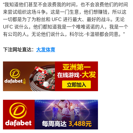
“我知道他们甚至不会浪费我的时间，也不会浪费他们的时间
来尝试组织这场斗争。这是一门生意，他们想赚钱，所以这
一切都是为了为粉丝和 UFC 进行最大、最好的战斗。无论
UFC 说什么，他们都知道我是一个唯唯诺诺的人，我是一个
有公司的人。无论他们说什么，科尔比·卡温顿都会同意。”
下注网址直达：
大发体育