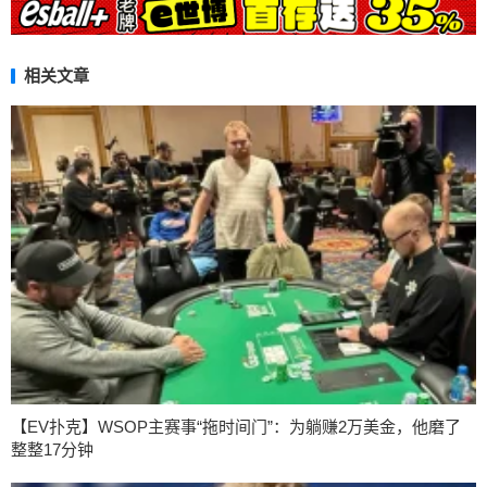
相关文章
【EV扑克】WSOP主赛事“拖时间门”：为躺赚2万美金，他磨了
整整17分钟