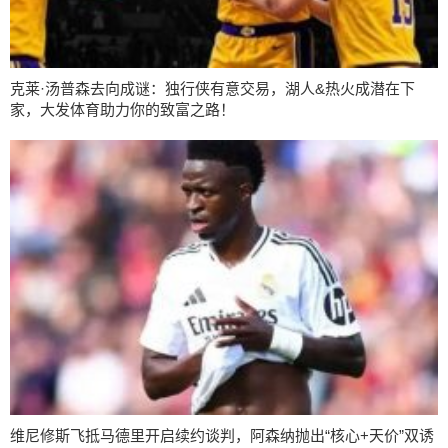
克莱·汤普森去向成谜：独行侠有意交易，湖人&热火成潜在下
家，大发体育助力你的致富之路！
维尼修斯飞抵马德里开启续约谈判，阿森纳抛出“核心+天价”双诱