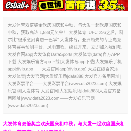
大发体育双倍奖金欢庆国庆和中秋，与大发一起欢度国庆和
中秋，获取高达 1,888元奖金！ 大发体育 UFC 296之后，科
尔比“很乐意扇肖恩一巴掌” 大发体育，亚洲领先的专业电竞
体育赛事预测平台，风雨兼程，继往开来，立即加入我们吧
大发官网app|大发体育DafaSports|大发体育(dafa)官方APP
下载|大发娱乐官方app下载|大发体育app下载|大发娱乐手机
app|dfvip.app——大发官网app(dfvip.app) 大发在线百家乐|
大发体育|大发官网|大发娱乐场|dafa888|大发官方备用网址|
大发彩票平台——大发彩票平台(www.dfa2023.com) 大发娱
乐官网|大发体育|大发官网|大发娱乐场|dafa888|大发官方备
用网址|www.dafa2023.com——大发娱乐官网
(www.dafa2023.com)
大发体育双倍奖金欢庆国庆和中秋，与大发一起欢度国庆和