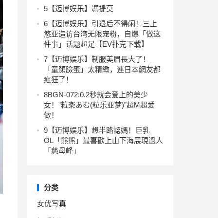
5
【迈博娱乐】馮提莫
6
【迈博娱乐】引退后不得闲！三上
悠亚造访台湾无限宠粉，自爆「做这
件事」话题超足【EV扑克下载】
7
【迈博娱乐】制服美眉長大了！
「童顏臉蛋」太精緻，連日本網友都
瘋狂了！
8
BGN-072:0.2秒就会爱上的美少
女！”粒楽あむ(粒乐亚梦)”超M超爱
做！
9
【迈博娱乐】想半路認媽！巨乳
OL「熊熊」最喜歡上山下海展現過人
「慈母峰」
分类
女优写真