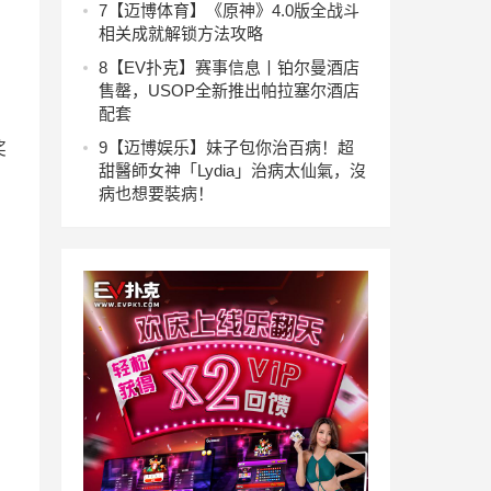
7
【迈博体育】《原神》4.0版全战斗
相关成就解锁方法攻略
8
【EV扑克】赛事信息丨铂尔曼酒店
售罄，USOP全新推出帕拉塞尔酒店
配套
9
【迈博娱乐】妹子包你治百病！超
奖
甜醫師女神「Lydia」治病太仙氣，沒
病也想要裝病！