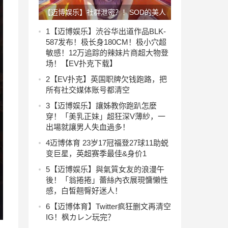
【迈博娱乐】社群泄密？！SOD的美人
鱼「青木桃」不做了？【EV扑克下
1
【迈博娱乐】渋谷华出道作品BLK-
587发布！极长身180CM！极小穴超
载】
敏感！12万追踪的辣妹片商超大物登
场！【EV扑克下载】
2
【EV扑克】英国职牌欠钱跑路，把
所有社交媒体账号都清空
3
【迈博娱乐】讓姊教你跑趴怎麼
穿！「美乳正妹」超狂深V薄紗，一
出場就讓男人失血過多！
4
迈博体育 23岁17冠福登27球11助蜕
变巨星，英超赛季最佳&身价1
5
【迈博娱乐】與氣質女友的浪漫午
後！「翁捲捲」蕾絲內衣展現慵懶性
感，白皙翹臀好迷人！
6
【迈博体育】Twitter疯狂删文再清空
IG！枫カレン玩完？