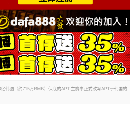
的 13亿韩圆（约715万RMB）保底的APT 主赛事正式改写APT于韩国的