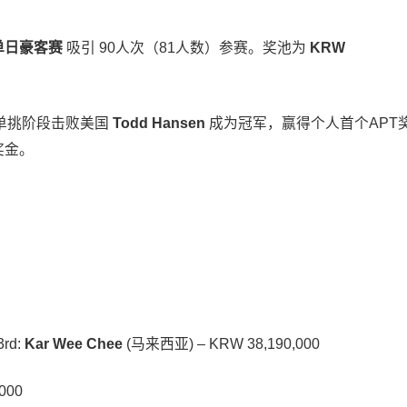
2 单日豪客赛
吸引 90人次（81人数）参赛。奖池为
KRW
单挑阶段击败美国
Todd Hansen
成为冠军，赢得个人首个APT
奖金。
3rd:
Kar Wee Chee
(马来西亚) – KRW 38,190,000
000