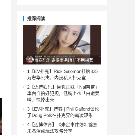
推荐阅读
【迈博娱乐】更换事务所却不用换艺
名！通野未帆的秘密是？
。
1
【EV扑克】Rick Salomon挂牌825
万奢华公寓，内设私人扑克室
2
【迈博娱乐】巨乳正妹「Nai奈奈」
車內自拍好犯規，低胸上衣「白嫩雙
峰」快掉出來
3
【EV扑克】博客 | Phil Galfond谈论
了Doug Polk在扑克界的霸凌现象
4
【迈博体育】《未定事件簿》锦意
未名活动玩法攻略分享