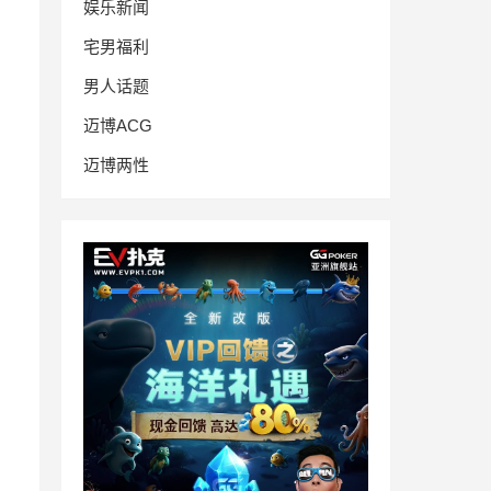
娱乐新闻
宅男福利
男人话题
迈博ACG
迈博两性