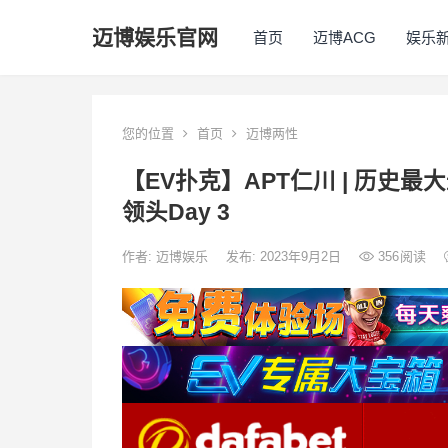
迈博娱乐官网
首页
迈博ACG
娱乐
您的位置
首页
迈博两性
【EV扑克】APT仁川 | 历史最大
领头Day 3
作者:
迈博娱乐
发布: 2023年9月2日
356
阅读