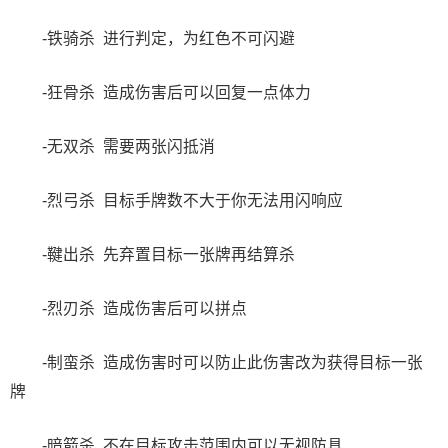
-铁骑杀 进行判定，为红色不可闪避
-狂骨杀 造成伤害后可以回复一点体力
-无双杀 需要两张闪抵消
-烈弓杀 目标手牌数不大于你无法用闪响应
-鞬出杀 先弃置目标一张牌再结算杀
-烈刃杀 造成伤害后可以拼点
-制蛮杀 造成伤害时可以防止此伤害改为获得目标一张
牌
-暗箭杀 不在目标攻击范围内可以无视防具