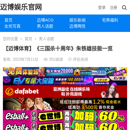
迈博娱乐官网
登录
注册
首页
迈博ACG
娱乐新闻
宅男福利
女优写真
男人话题
迈博两性
您的位置
首页
男人话题
【迈博体育】《三国杀十周年》朱铁雄技能一览
发布: 2023年7月11日
352
阅读
评论关闭