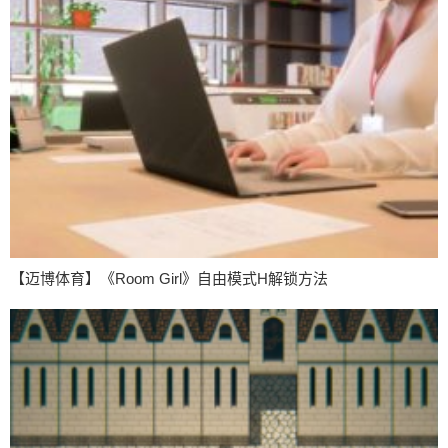
【迈博体育】《Room Girl》自由模式H解锁方法