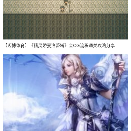
【迈博体育】《精灵娇妻洛蕾塔》全CG流程通关攻略分享