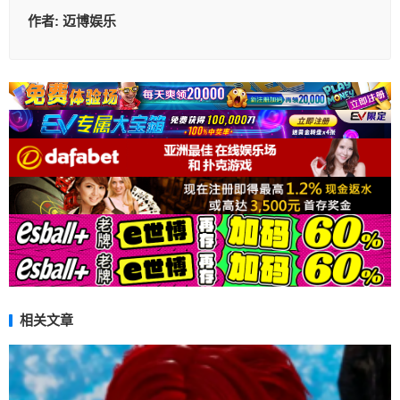
作者:
迈博娱乐
相关文章