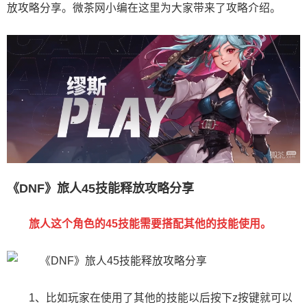
放攻略分享。微茶网小编在这里为大家带来了攻略介绍。
《DNF》旅人45技能释放攻略分享
旅人这个角色的45技能需要搭配其他的技能使用。
1、比如玩家在使用了其他的技能以后按下z按键就可以