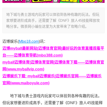
地下城与勇士游戏内玩家可以体验到各种有趣的玩法。但玩
家想要进阶成高手，还需要了解《DNF》旅人45技能释放攻
略分享。微茶网小编在这里为大家带来了攻略介绍。
迈博娱乐(
Mbo18.com
)讯：
迈博myball最新网站|迈博体育官网|最好玩的体育直播观看平
台——迈博体育导航(mbo388.com)
myball迈博体育|迈博体育官网|迈博体育下载——迈博体育官
网(www.myballvip.com)
迈博娱乐下载: myball迈博娱乐|迈博娱乐官网——迈博娱乐
官网(www.maiboyule.com)
地下城与勇士游戏内玩家可以体验到各种有趣的玩法。
但玩家想要进阶成高手，还需要了解《DNF》旅人45技能释