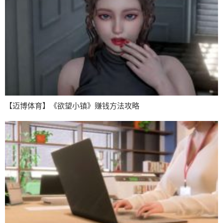
【迈博体育】《欲望小镇》赚钱方法攻略