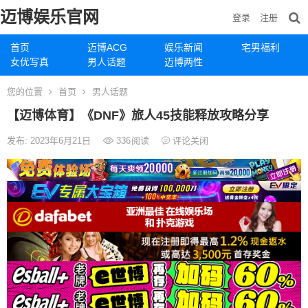
迈博娱乐官网
登录
注册
首页
迈博ACG
娱乐新闻
宅男福利
女优写真
男人话题
迈博两性
您的位置
首页
男人话题
【迈博体育】《DNF》旅人45技能释放攻略分享
发布: 2023年6月21日
336
阅读
评论关闭