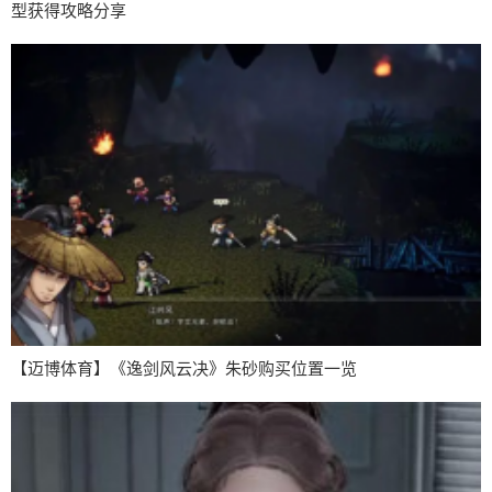
型获得攻略分享
【迈博体育】《逸剑风云决》朱砂购买位置一览