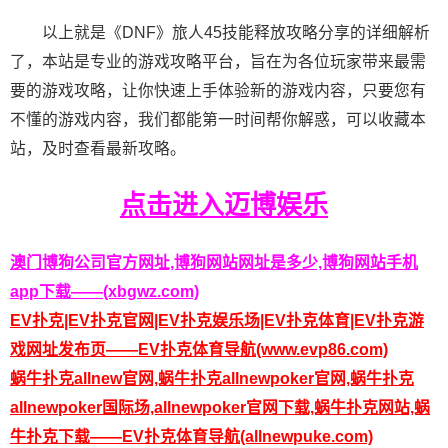
以上就是《DNF》旅人45技能释放攻略分享的详细解析
了，本站是专业的游戏攻略平台，旨在为各位玩家带来最需
要的游戏攻略，让你快速上手体验新的游戏内容，只要您有
不懂的游戏内容，我们都能第一时间帮你解惑，可以收藏本
站，及时查看最新攻略。
点击进入迈博娱乐
澳门博狗公司官方网址,博狗网站网址是多少,博狗网站手机
app下载——(xbgwz.com)
EV扑克|EV扑克官网|EV扑克娱乐场|EV扑克体育|EV扑克游
戏网址发布页——EV扑克体育导航(www.evp86.com)
蜗牛扑克allnew官网,蜗牛扑克allnewpoker官网,蜗牛扑克
allnewpoker国际场,allnewpoker官网下载,蜗牛扑克网站,蜗
牛扑克下载——EV扑克体育导航(allnewpuke.com)