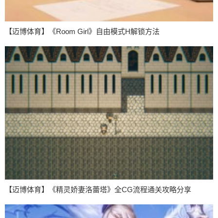
【迈博体育】《Room Girl》自由模式H解锁方法
【迈博体育】《精灵娇妻洛蕾塔》全CG流程通关攻略分享