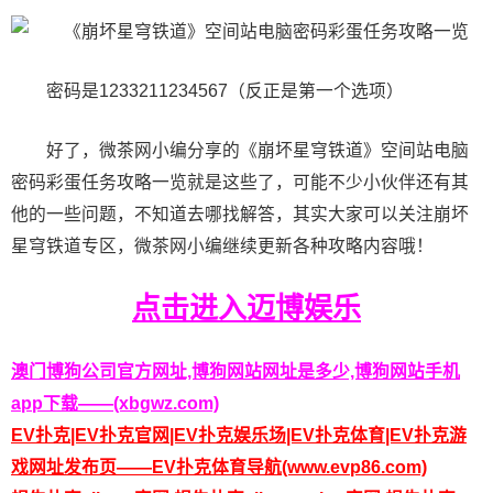
密码是1233211234567（反正是第一个选项）
好了，微茶网小编分享的《崩坏星穹铁道》空间站电脑
密码彩蛋任务攻略一览就是这些了，可能不少小伙伴还有其
他的一些问题，不知道去哪找解答，其实大家可以关注崩坏
星穹铁道专区，微茶网小编继续更新各种攻略内容哦！
点击进入迈博娱乐
澳门博狗公司官方网址,博狗网站网址是多少,博狗网站手机
app下载——(xbgwz.com)
EV扑克|EV扑克官网|EV扑克娱乐场|EV扑克体育|EV扑克游
戏网址发布页——EV扑克体育导航(www.evp86.com)