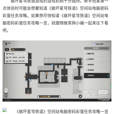
崩坏星穹铁道游戏的游戏机制十分独特。新手玩家第一
次体验时可能会想要知道《崩坏星穹铁道》空间站电脑密码
彩蛋任务攻略。如果想尽快知道《崩坏星穹铁道》空间站电
脑密码彩蛋任务攻略一览，就跟随微茶网小编一起来往下看
吧。