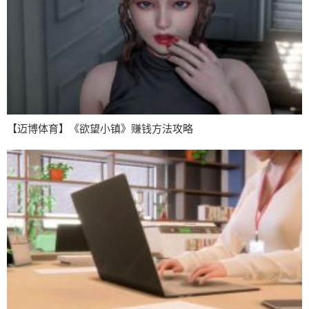
【迈博体育】《欲望小镇》赚钱方法攻略