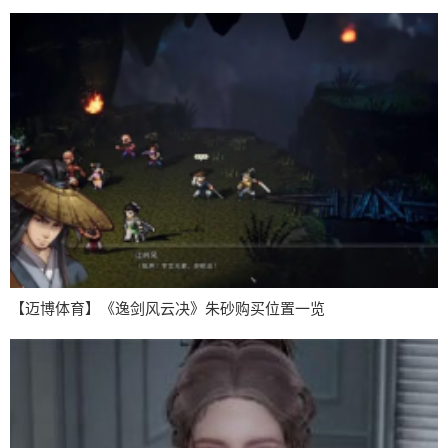
【迈博体育】《逸剑风云决》朱砂购买位置一览