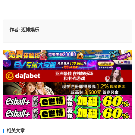
作者:
迈博娱乐
相关文章