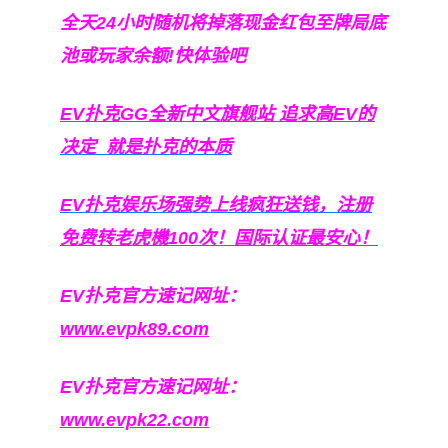
全天24小时随机将掉落现金红包至牌局底
池或玩家余额!快体验吧
EV扑克GG
全新中文旗舰站
追求高EV
的
决定
就是扑克的本质
EV扑克娱乐场强势上线疯狂送钱，注册
免费转老虎機100次！国际认证最安心！
EV扑克官方速记网址：
www.evpk89.com
EV扑克官方速记网址：
www.evpk22.com