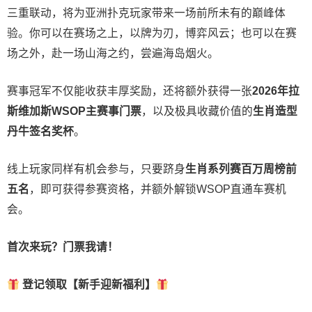
三重联动，将为亚洲扑克玩家带来一场前所未有的巅峰体
验。
你可以在赛场之上，以牌为刃，博弈风云；也可以在赛
场之外，赴一场山海之约，尝遍海岛烟火。
赛事冠军不仅能收获丰厚奖励，还将额外获得一张
2026
年拉
斯维加斯
WSOP
主赛事门票
，以及极具收藏价值的
生肖造型
丹牛签名奖杯
。
线上玩家同样有机会参与，只要跻身
生肖系列赛百万周榜前
五名
，即可获得参赛资格，并额外解锁WSOP直通车赛机
会。
首次来玩？门票我请！
登记领取【新手迎新福利】