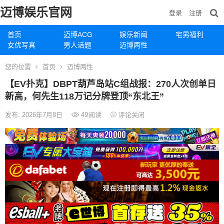
迈博娱乐官网
登录
注册
首页
迈博ACG
娱乐新闻
宅男福利
女优写真
男人话题
迈博两性
您的位置
首页
迈博两性
【EV扑克】DBPT葫芦岛站C组战报：270人次创单日
新高，何先生118万记分牌登顶“东北王”
发布: 2026年7月8日
49
阅读
评论关闭