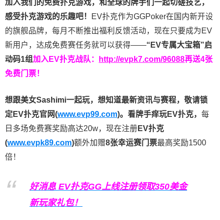
加入我们的免费扑克游戏，和全球的牌手们一起切磋技艺，
感受扑克游戏的乐趣吧！
EV扑克作为GGPoker在国内新开设
的旗舰品牌，每月不断推出福利反馈活动，现在只要成为EV
新用户，达成免费赛任务就可以获得——
“EV专属大宝箱”启
动码1组
加入EV扑克战队：
http://evpk7.com/96088
再送4张
免费门票！
想跟美女Sashimi一起玩，
想知道最新资讯与赛程，
敬请锁
定EV扑克官网(
www.evp99.com
)。
看牌手痒玩EV扑克，
每
日多场免费赛奖励高达20w，现在注册
EV扑克
(
www.evpk89.com
)
额外加赠
8张幸运赛门票
最高奖励1500
倍！
好消息 EV扑克GG上线注册领取350美金
新玩家礼包！