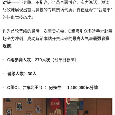
对决
——不套路、不拖沓，全员直面博弈、实力说话，淋漓
尽致地展现出智力竞技的专属赛场气质，真正诠释了“就是干”
的热血竞技态度。
作为首轮晋级的最后一次宝贵机会，C组吸引众多选手奔赴赛
场全力冲刺，成功解锁本站开赛以来的
最高人气与最强参赛
规模
：
C组参赛人次：270人次
（创单日新高）
晋级人数：30人
C组CL（“东北王”）：何先生 — 1,180,000记分牌