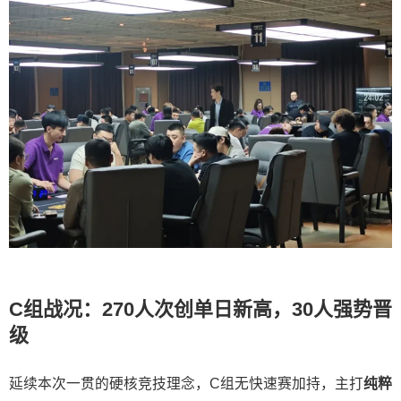
C组战况：270人次创单日新高，30人强势晋
级
延续本次一贯的硬核竞技理念，C组无快速赛加持，主打
纯粹