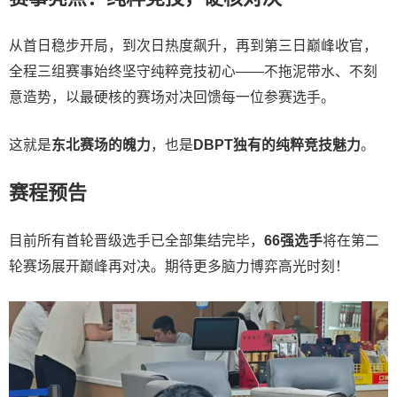
从首日稳步开局，到次日热度飙升，再到第三日巅峰收官，
全程三组赛事始终坚守纯粹竞技初心——不拖泥带水、不刻
意造势，以最硬核的赛场对决回馈每一位参赛选手。
这就是
东北赛场的魄力
，也是
DBPT独有的纯粹竞技魅力
。
赛程预告
目前所有首轮晋级选手已全部集结完毕，
66强选手
将在第二
轮赛场展开巅峰再对决。期待更多脑力博弈高光时刻！