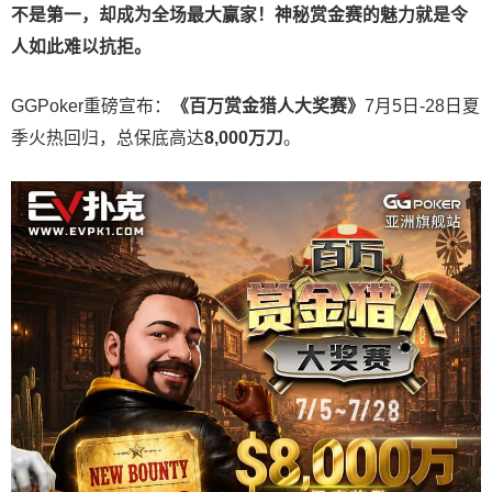
不是第一，却成为全场最大赢家！神秘赏金赛的魅力就是令
人如此难以抗拒。
GGPoker重磅宣布：
《百万赏金猎人大奖赛》
7月5日-28日夏
季火热回归，总保底高达
8,000
万刀
。