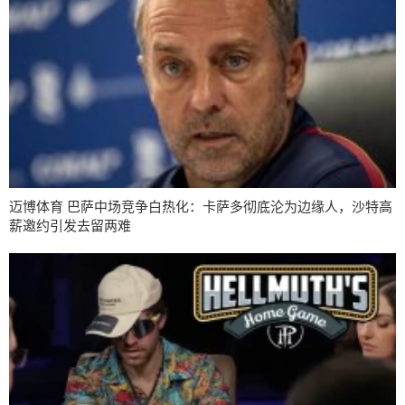
迈博体育 巴萨中场竞争白热化：卡萨多彻底沦为边缘人，沙特高
薪邀约引发去留两难