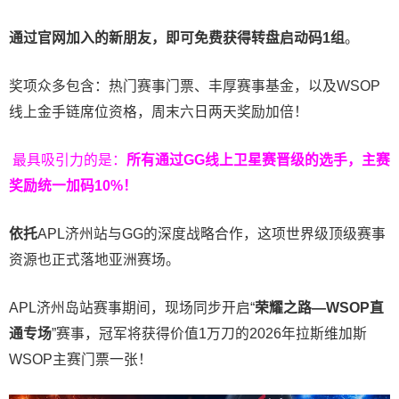
通过官网加入的新朋友，即可免费获得转盘启动码
1
组
。
奖项众多包含：热门赛事门票、丰厚赛事基金，以及WSOP
线上金手链席位资格，
周末六日两天奖励加倍！
最具吸引力的是：
所有通过
GG
线上卫星赛晋级的选手，主赛
奖励统一加码
10%
！
依托
APL济州站与GG的深度战略合作，这项世界级顶级赛事
资源也正式落地亚洲赛场。
APL济州岛站赛事期间，现场同步开启“
荣耀之路
—WSOP
直
通专场
”赛事，冠军将获得价值1万刀的2026年拉斯维加斯
WSOP主赛门票一张！