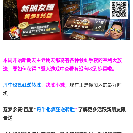
本周开始新朋友＋老朋友都将有各种领到手软的福利大放
送，要如何获得!?登入游戏中查看有没有收到惊喜啦。
丹牛也疯狂逆转胜
，
决胜小妹
，现在正是你加入的最好时
机！
逐梦参赛!百度 “
丹牛也疯狂逆转胜
”
了解更多
活跃新朋友限
量送