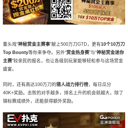
重头戏“
神秘赏金主赛事
”献上500万刀GTD，更有
10
个
10
万刀
Top Bounty
等你来争夺。另外“
赏金热身赛
”与“
神秘赏金迷你
主赛
”较亲民的报名，也让各级别玩家能够轻松参与这场赏金
盛宴。
同时，还有高达100万刀的
猎人战力排行榜
，每日瓜分
40K+奖励。击败的对手越多，排名上升的机会就越大，除了
锦标赛成绩外，还能获得额外奖励。