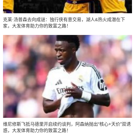
克莱·汤普森去向成谜：独行侠有意交易，湖人&热火成潜在下
家，大发体育助力你的致富之路！
维尼修斯飞抵马德里开启续约谈判，阿森纳抛出“核心+天价”双诱
惑，大发体育助力你的致富之路！