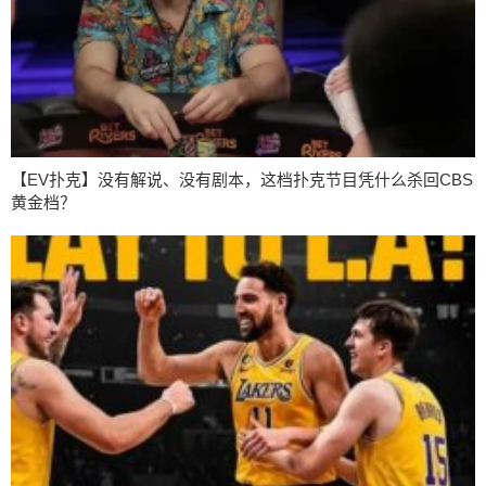
【EV扑克】没有解说、没有剧本，这档扑克节目凭什么杀回CBS
黄金档？