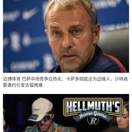
迈博体育 巴萨中场竞争白热化：卡萨多彻底沦为边缘人，沙特高
薪邀约引发去留两难