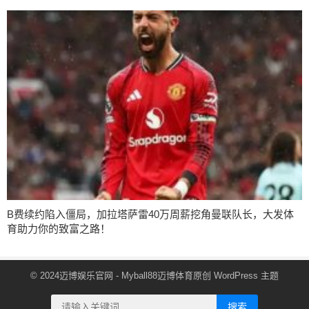
B费续约陷入僵局，加拉塔萨雷40万周薪挖角曼联队长，大发体
育助力你的致富之路！
© 2024
迈博娱乐官网
- Myball88迈博体育原创
WordPress 主题
搜索