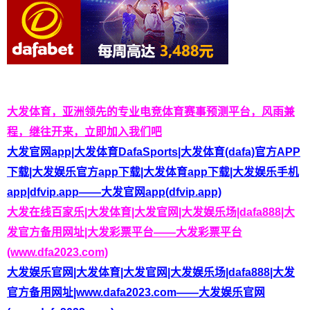
大发体育，亚洲领先的专业电竞体育赛事预测平台，风雨兼
程，继往开来，立即加入我们吧
大发官网app|大发体育DafaSports|大发体育(dafa)官方APP
下载|大发娱乐官方app下载|大发体育app下载|大发娱乐手机
app|dfvip.app——大发官网app(dfvip.app)
大发在线百家乐|大发体育|大发官网|大发娱乐场|dafa888|大
发官方备用网址|大发彩票平台——大发彩票平台
(www.dfa2023.com)
大发娱乐官网|大发体育|大发官网|大发娱乐场|dafa888|大发
官方备用网址|www.dafa2023.com——大发娱乐官网