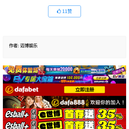
11
赞
作者:
迈博娱乐