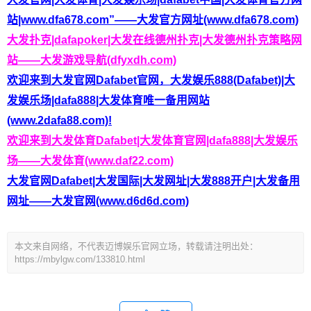
站|www.dfa678.com”——大发官方网址(www.dfa678.com)
大发扑克|dafapoker|大发在线德州扑克|大发德州扑克策略网
站——大发游戏导航(dfyxdh.com)
欢迎来到大发官网Dafabet官网，大发娱乐888(Dafabet)|大
发娱乐场|dafa888|大发体育唯一备用网站
(www.2dafa88.com)!
欢迎来到大发体育Dafabet|大发体育官网|dafa888|大发娱乐
场——大发体育(www.daf22.com)
大发官网Dafabet|大发国际|大发网址|大发888开户|大发备用
网址——大发官网(www.d6d6d.com)
本文来自网络，不代表迈博娱乐官网立场，转载请注明出处：
https://mbylgw.com/133810.html