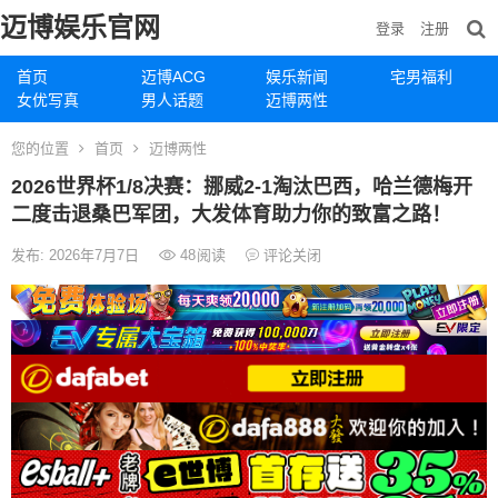
迈博娱乐官网
登录
注册
首页
迈博ACG
娱乐新闻
宅男福利
女优写真
男人话题
迈博两性
您的位置
首页
迈博两性
2026世界杯1/8决赛：挪威2-1淘汰巴西，哈兰德梅开
二度击退桑巴军团，大发体育助力你的致富之路！
发布: 2026年7月7日
48
阅读
评论关闭