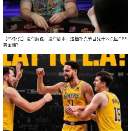
【EV扑克】没有解说、没有剧本，这档扑克节目凭什么杀回CBS
黄金档？