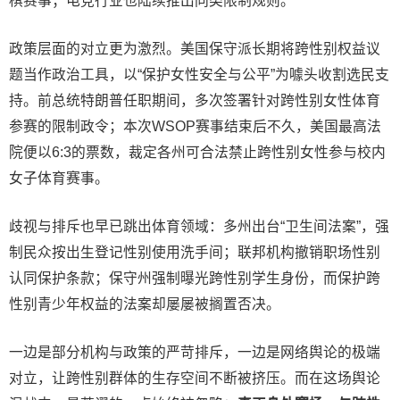
棋赛事；电竞行业也陆续推出同类限制规则。
政策层面的对立更为激烈。美国保守派长期将跨性别权益议
题当作政治工具，以“保护女性安全与公平”为噱头收割选民支
持。前总统特朗普任职期间，多次签署针对跨性别女性体育
参赛的限制政令；本次WSOP赛事结束后不久，美国最高法
院便以6:3的票数，裁定各州可合法禁止跨性别女性参与校内
女子体育赛事。
歧视与排斥也早已跳出体育领域：多州出台“卫生间法案”，强
制民众按出生登记性别使用洗手间；联邦机构撤销职场性别
认同保护条款；保守州强制曝光跨性别学生身份，而保护跨
性别青少年权益的法案却屡屡被搁置否决。
一边是部分机构与政策的严苛排斥，一边是网络舆论的极端
对立，让跨性别群体的生存空间不断被挤压。而在这场舆论