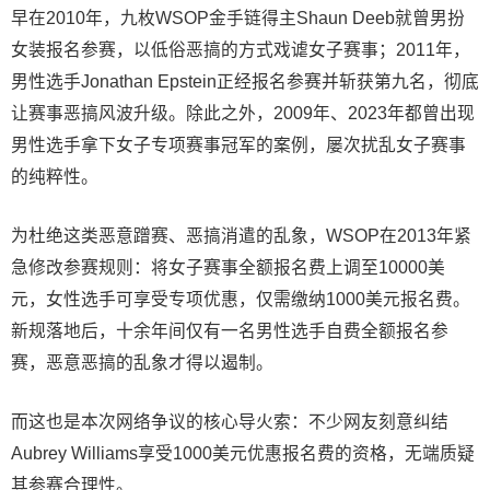
早在2010年，九枚WSOP金手链得主Shaun Deeb就曾男扮
女装报名参赛，以低俗恶搞的方式戏谑女子赛事；2011年，
男性选手Jonathan Epstein正经报名参赛并斩获第九名，彻底
让赛事恶搞风波升级。除此之外，2009年、2023年都曾出现
男性选手拿下女子专项赛事冠军的案例，屡次扰乱女子赛事
的纯粹性。
为杜绝这类恶意蹭赛、恶搞消遣的乱象，WSOP在2013年紧
急修改参赛规则：将女子赛事全额报名费上调至10000美
元，女性选手可享受专项优惠，仅需缴纳1000美元报名费。
新规落地后，十余年间仅有一名男性选手自费全额报名参
赛，恶意恶搞的乱象才得以遏制。
而这也是本次网络争议的核心导火索：不少网友刻意纠结
Aubrey Williams享受1000美元优惠报名费的资格，无端质疑
其参赛合理性。