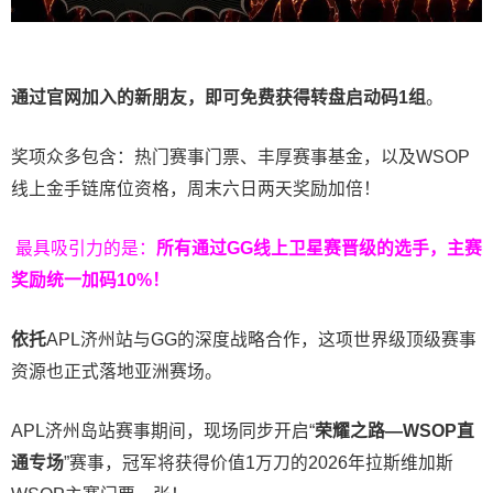
通过官网加入的新朋友，即可免费获得转盘启动码
1
组
。
奖项众多包含：热门赛事门票、丰厚赛事基金，以及WSOP
线上金手链席位资格，
周末六日两天奖励加倍！
最具吸引力的是：
所有通过
GG
线上卫星赛晋级的选手，主赛
奖励统一加码
10%
！
依托
APL济州站与GG的深度战略合作，这项世界级顶级赛事
资源也正式落地亚洲赛场。
APL济州岛站赛事期间，现场同步开启“
荣耀之路
—WSOP
直
通专场
”赛事，冠军将获得价值1万刀的2026年拉斯维加斯