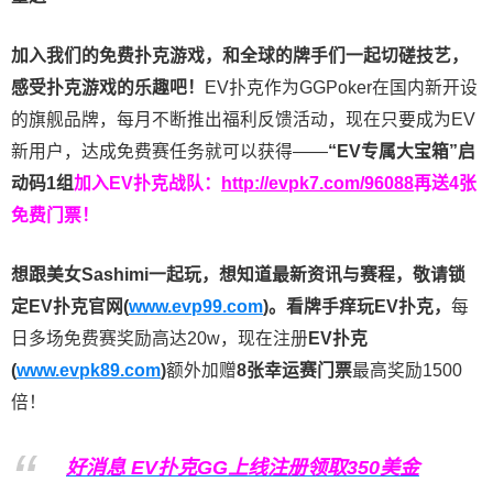
加入我们的免费扑克游戏，和全球的牌手们一起切磋技艺，
感受扑克游戏的乐趣吧！
EV扑克作为GGPoker在国内新开设
的旗舰品牌，每月不断推出福利反馈活动，现在只要成为EV
新用户，达成免费赛任务就可以获得——
“EV专属大宝箱”启
动码1组
加入EV扑克战队：
http://evpk7.com/96088
再送4张
免费门票！
想跟美女Sashimi一起玩，
想知道最新资讯与赛程，
敬请锁
定EV扑克官网(
www.evp99.com
)。
看牌手痒玩EV扑克，
每
日多场免费赛奖励高达20w，现在注册
EV扑克
(
www.evpk89.com
)
额外加赠
8张幸运赛门票
最高奖励1500
倍！
好消息 EV扑克GG上线注册领取350美金