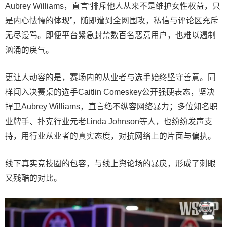
Aubrey Williams，直言“排斥他人从来不是维护女性权益，只
是内心怯懦的体现”，随即遭到全网围攻，私信与评论区充斥
无尽谩骂。即便平台紧急封禁数百名恶意用户，也难以遏制
汹涌的戾气。
更让人动容的是，赛场内的从业者与选手始终坚守善意。同
样闯入决赛桌的选手Caitlin Comeskey公开强硬表态，坚决
捍卫Aubrey Williams，直言绝不纵容网络暴力；多位知名职
业牌手、扑克行业元老Linda Johnson等人，也纷纷发声支
持，用行业从业者的真实态度，对抗网络上的片面与偏执。
线下真实竞技圈的包容，与线上舆论场的暴戾，形成了刺眼
又残酷的对比。