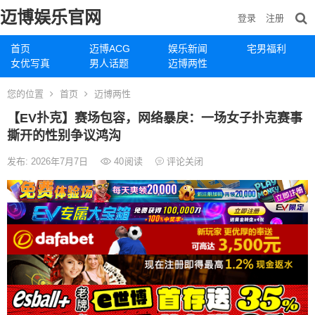
迈博娱乐官网
登录
注册
首页
迈博ACG
娱乐新闻
宅男福利
女优写真
男人话题
迈博两性
您的位置
首页
迈博两性
【EV扑克】赛场包容，网络暴戾：一场女子扑克赛事
撕开的性别争议鸿沟
发布: 2026年7月7日
40
阅读
评论关闭