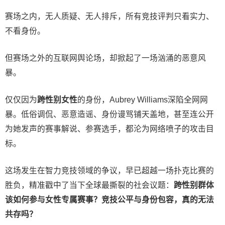
赛场之内，无人质疑、无人排斥，所有竞技评判只看实力、
不看身份。
但赛场之外的互联网舆论场，却掀起了一场汹涌的恶意风
暴。
仅仅因为
跨性别女性
的身份，Aubrey Williams深陷全网网
暴。低俗调侃、恶意造谣、身份谩骂铺天盖地，甚至连公开
为她发声的赛事解说、参赛选手，都沦为网络喷子的攻击目
标。
这场发生在智力竞技领域的争议，早已超越一场扑克比赛的
胜负，精准戳中了当下全球最撕裂的社会议题：
跨性别群体
该如何参与女性专属赛事？竞技公平与身份包容，真的无法
共存吗？