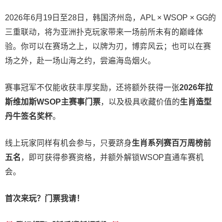
2026年6月19日至28日，韩国济州岛，APL × WSOP × GG的
三重联动，将为亚洲扑克玩家带来一场前所未有的巅峰体
验。
你可以在赛场之上，以牌为刃，博弈风云；也可以在赛
场之外，赴一场山海之约，尝遍海岛烟火。
赛事冠军不仅能收获丰厚奖励，还将额外获得一张
2026
年拉
斯维加斯
WSOP
主赛事门票
，以及极具收藏价值的
生肖造型
丹牛签名奖杯
。
线上玩家同样有机会参与，只要跻身
生肖系列赛百万周榜前
五名
，即可获得参赛资格，并额外解锁WSOP直通车赛机
会。
首次来玩？门票我请！