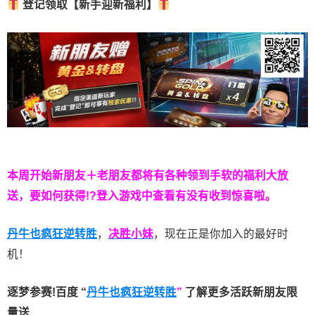
登记领取【新手迎新福利】
本周开始新朋友＋老朋友都将有各种领到手软的福利大放
送，要如何获得!?登入游戏中查看有没有收到惊喜啦。
丹牛也疯狂逆转胜
，
决胜小妹
，现在正是你加入的最好时
机！
逐梦参赛!百度 “
丹牛也疯狂逆转胜
”
了解更多
活跃新朋友限
量送