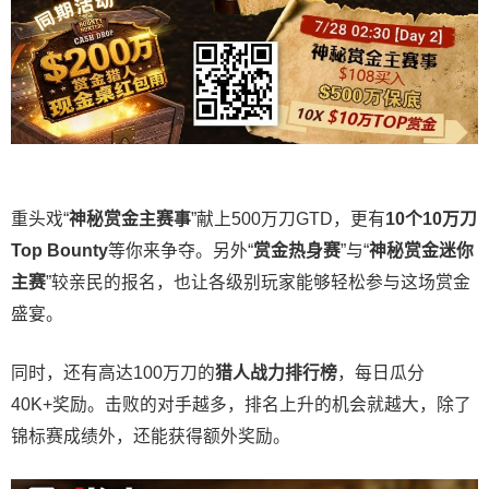
重头戏“
神秘赏金主赛事
”献上500万刀GTD，更有
10
个
10
万刀
Top Bounty
等你来争夺。另外“
赏金热身赛
”与“
神秘赏金迷你
主赛
”较亲民的报名，也让各级别玩家能够轻松参与这场赏金
盛宴。
同时，还有高达100万刀的
猎人战力排行榜
，每日瓜分
40K+奖励。击败的对手越多，排名上升的机会就越大，除了
锦标赛成绩外，还能获得额外奖励。