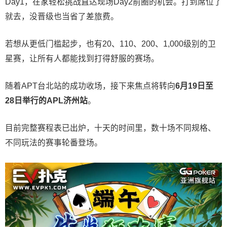
Day1，在家轻松挑战直达现场Day2前圈的机会。打到席位了
就去，没晋级也当省了差旅费。
若想从更低门槛起步，也有20、110、200、1,000级别的卫
星赛，让所有人都能找到打得舒服的赛场。
随着APT台北站的成功收场，接下来焦点将转向
6
月
19
日至
28
日举行的
APL
济州站
。
目前完整赛程表已出炉，十天的时间里，数十场不同规格、
不同玩法的赛事轮番登场。