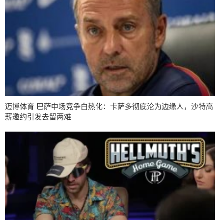
迈博体育 巴萨中场竞争白热化：卡萨多彻底沦为边缘人，沙特高
薪邀约引发去留两难