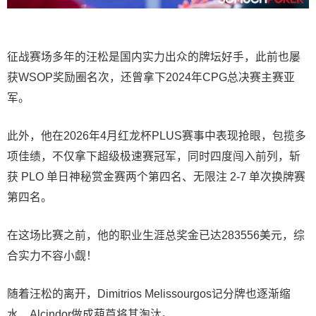
征战赛场多年的汪松
是国内实力出众的牌坛好手，
此前也屡
获WSOP奖励圈名次，还曾拿下2024年CPG总决赛主赛亚
军。
此外，他在2026年4月红龙杯PLUS赛事中表现抢眼，包揽多
项佳绩，不仅拿下超级极速赛冠军，同时四度闯入前列，斩
获 PLO 单日神秘赏金赛两个第四名、无限注 2-7 单次换牌赛
第四名。
在这场比赛之前，他的职业生涯总奖金已达283556美元，综
合实力不容小觑！
随着汪松的离开，Dimitrios Melissourgos记分牌也逐渐缩
水，Alcindor做成葫芦将其淘汰。