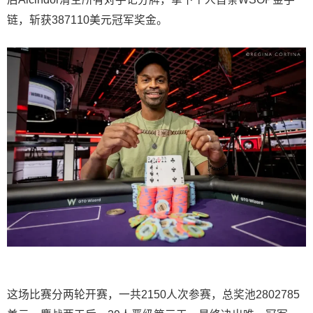
链，斩获387110美元冠军奖金。
这场比赛分两轮开赛，一共2150人次参赛，总奖池2802785