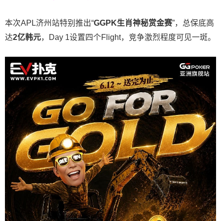
本次APL济州站特别推出“
GGPK
生肖神秘赏金赛
”，总保底高
达
2
亿韩元
，Day 1设置四个Flight，竞争激烈程度可见一斑。