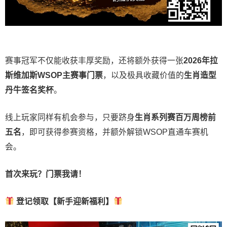
赛事冠军不仅能收获丰厚奖励，还将额外获得一张
2026
年拉
斯维加斯
WSOP
主赛事门票
，以及极具收藏价值的
生肖造型
丹牛签名奖杯
。
线上玩家同样有机会参与，只要跻身
生肖系列赛百万周榜前
五名
，即可获得参赛资格，并额外解锁WSOP直通车赛机
会。
首次来玩？门票我请！
登记领取【新手迎新福利】