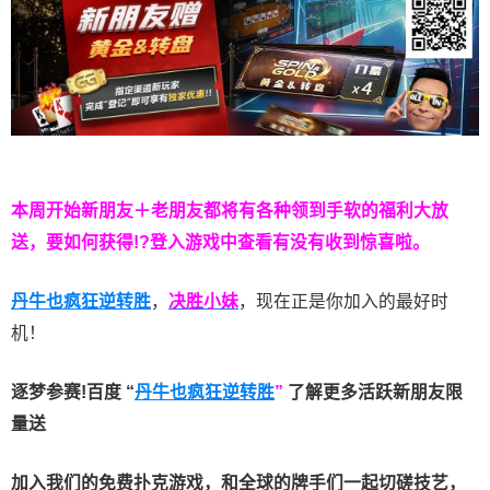
本周开始新朋友＋老朋友都将有各种领到手软的福利大放
送，要如何获得!?登入游戏中查看有没有收到惊喜啦。
丹牛也疯狂逆转胜
，
决胜小妹
，现在正是你加入的最好时
机！
逐梦参赛!百度 “
丹牛也疯狂逆转胜
”
了解更多
活跃新朋友限
量送
加入我们的免费扑克游戏，和全球的牌手们一起切磋技艺，