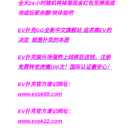
全天24小时随机将掉落现金红包至牌局底
池或玩家余额!快体验吧
EV扑克GG
全新中文旗舰站
追求高EV
的
决定
就是扑克的本质
EV扑克娱乐场强势上线疯狂送钱，注册
免费转老虎機100次！国际认证最安心！
EV扑克官方速记网址：
www.evpk89.com
EV扑克官方速记网址：
www.evpk22.com