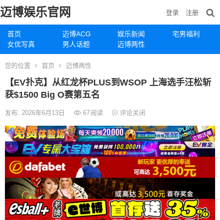
迈博娱乐官网
登录
注册
首页
迈博ACG
娱乐新闻
宅男福利
女优写真
男人话题
迈博两性
您的位置
首页
迈博两性
【EV扑克】从红龙杯PLUS到WSOP 上海选手汪松斩
获$1500 Big O赛第五名
发布: 2026年6月13日
67
阅读
评论关闭