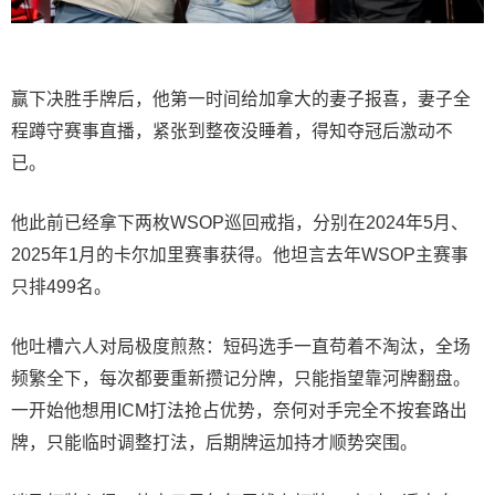
赢下决胜手牌后，他第一时间给加拿大的妻子报喜，妻子全
程蹲守赛事直播，紧张到整夜没睡着，得知夺冠后激动不
已。
他此前已经拿下两枚WSOP巡回戒指，分别在2024年5月、
2025年1月的卡尔加里赛事获得。他坦言去年WSOP主赛事
只排499名。
他吐槽六人对局极度煎熬：短码选手一直苟着不淘汰，全场
频繁全下，每次都要重新攒记分牌，只能指望靠河牌翻盘。
一开始他想用ICM打法抢占优势，奈何对手完全不按套路出
牌，只能临时调整打法，后期牌运加持才顺势突围。