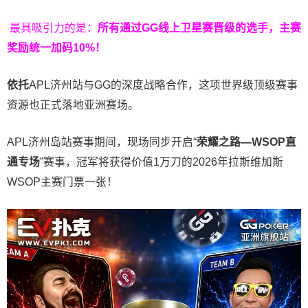
最具吸引力的是：
所有通过
GG
线上卫星赛晋级的选手，主赛
奖励统一加码
10%
！
依托
APL济州站与GG的深度战略合作，这项世界级顶级赛事
资源也正式落地亚洲赛场。
APL济州岛站赛事期间，现场同步开启“
荣耀之路
—WSOP
直
通专场
”赛事，冠军将获得价值1万刀的2026年拉斯维加斯
WSOP主赛门票一张！