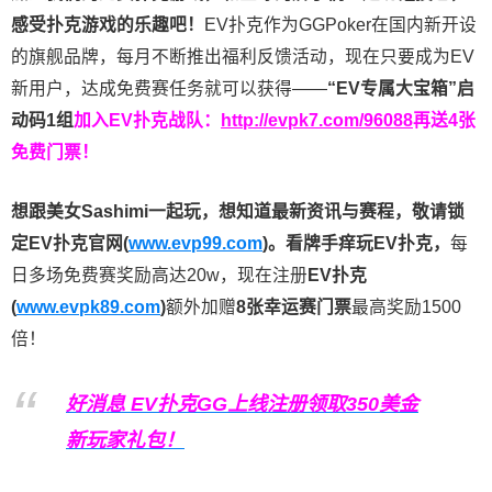
感受扑克游戏的乐趣吧！
EV扑克作为GGPoker在国内新开设
的旗舰品牌，每月不断推出福利反馈活动，现在只要成为EV
新用户，达成免费赛任务就可以获得——
“EV专属大宝箱”启
动码1组
加入EV扑克战队：
http://evpk7.com/96088
再送4张
免费门票！
想跟美女Sashimi一起玩，
想知道最新资讯与赛程，
敬请锁
定EV扑克官网(
www.evp99.com
)。
看牌手痒玩EV扑克，
每
日多场免费赛奖励高达20w，现在注册
EV扑克
(
www.evpk89.com
)
额外加赠
8张幸运赛门票
最高奖励1500
倍！
好消息 EV扑克GG上线注册领取350美金
新玩家礼包！