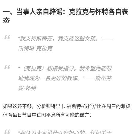
一、当事人亲自辟谣：克拉克与怀特各自表
态
“我支持斯蒂芬，我支持这些女孩。”——
凯特琳·克拉克
“（克拉克）想接受指导。我希望她能帮
助我成为一名更好的教练。”——斯蒂芬
妮·怀特
如果这还不够，分析师特里卡·福斯特-布拉斯比在周三的雅虎
体育每日节目中试图平息所有可能的谣言：
“我认为大家没什么好担心的。任何关于