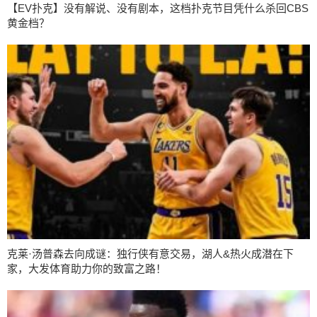
【EV扑克】没有解说、没有剧本，这档扑克节目凭什么杀回CBS
黄金档？
克莱·汤普森去向成谜：独行侠有意交易，湖人&热火成潜在下
家，大发体育助力你的致富之路！