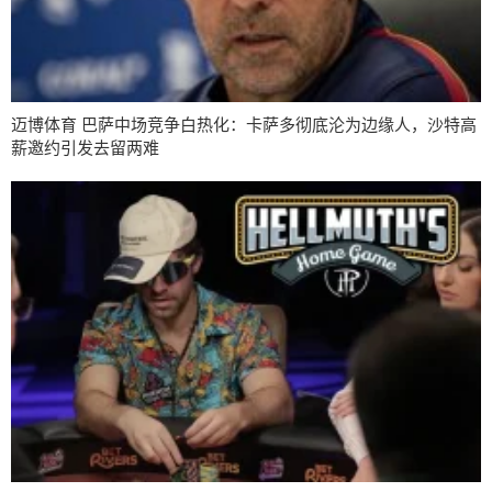
迈博体育 巴萨中场竞争白热化：卡萨多彻底沦为边缘人，沙特高
薪邀约引发去留两难