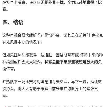
在特里卡看来，狂热队
无视外界干扰，全力以赴地赢得了比
赛
。
四、结语
这种审视会很快缓解吗？恐怕不会，尤其是在凯特琳·克拉克
身处风暴中心的情况下。
但如果狂热队能取得一波连胜，围绕斯蒂芬妮·怀特未来的种
种猜测或许会大大减少。
状态总能平息那些被逆境放大的负
面传言。
狂热队下一场比赛将对阵芝加哥天空队。再下一城，延续这
股势头，将大大有助于缓解目前笼罩在球队身上的紧张气
氛。