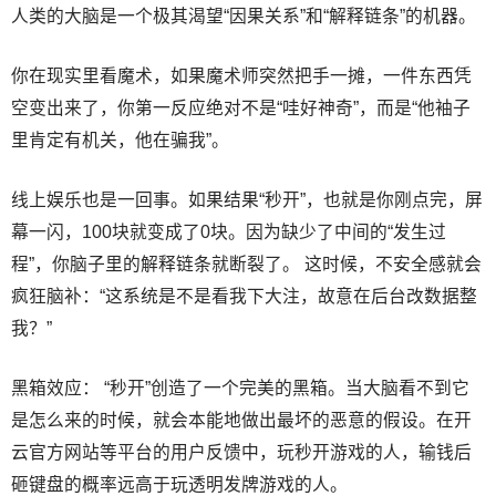
人类的大脑是一个极其渴望“因果关系”和“解释链条”的机器。
你在现实里看魔术，如果魔术师突然把手一摊，一件东西凭
空变出来了，你第一反应绝对不是“哇好神奇”，而是“他袖子
里肯定有机关，他在骗我”。
线上娱乐也是一回事。如果结果“秒开”，也就是你刚点完，屏
幕一闪，100块就变成了0块。因为缺少了中间的“发生过
程”，你脑子里的解释链条就断裂了。 这时候，不安全感就会
疯狂脑补：“这系统是不是看我下大注，故意在后台改数据整
我？”
黑箱效应： “秒开”创造了一个完美的黑箱。当大脑看不到它
是怎么来的时候，就会本能地做出最坏的恶意的假设。在开
云官方网站等平台的用户反馈中，玩秒开游戏的人，输钱后
砸键盘的概率远高于玩透明发牌游戏的人。