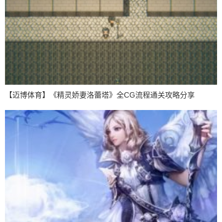
【迈博体育】《精灵娇妻洛蕾塔》全CG流程通关攻略分享