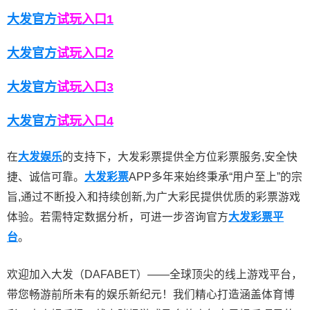
大发官方
试玩入口1
大发官
方
试玩入口2
大发官
方
试玩入口3
大发官
方
试玩入口4
在
大发娱乐
的支持下，大发彩票提供全方位彩票服务,安全快
捷、诚信可靠。
大发彩票
APP多年来始终秉承“用户至上”的宗
旨,通过不断投入和持续创新,为广大彩民提供优质的彩票游戏
体验。若需特定数据分析，可进一步咨询官方
大发彩票平
台
。
欢迎加入大发（DAFABET）——全球顶尖的线上游戏平台，
带您畅游前所未有的娱乐新纪元！我们精心打造涵盖体育博