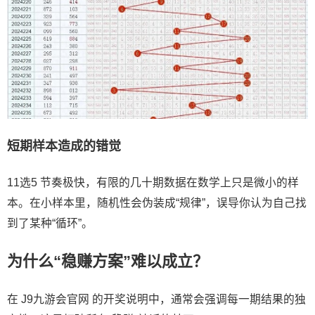
短期样本造成的错觉
11选5 节奏极快，有限的几十期数据在数学上只是微小的样
本。在小样本里，随机性会伪装成“规律”，误导你认为自己找
到了某种“循环”。
为什么“稳赚方案”难以成立？
在 J9九游会官网 的开奖说明中，通常会强调每一期结果的独