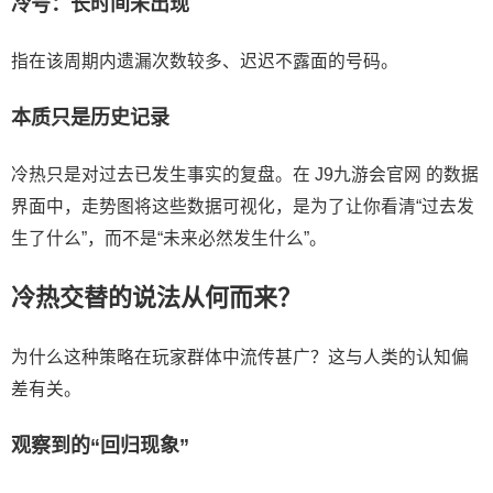
冷号：长时间未出现
指在该周期内遗漏次数较多、迟迟不露面的号码。
本质只是历史记录
冷热只是对过去已发生事实的复盘。在 J9九游会官网 的数据
界面中，走势图将这些数据可视化，是为了让你看清“过去发
生了什么”，而不是“未来必然发生什么”。
冷热交替的说法从何而来？
为什么这种策略在玩家群体中流传甚广？这与人类的认知偏
差有关。
观察到的“回归现象”