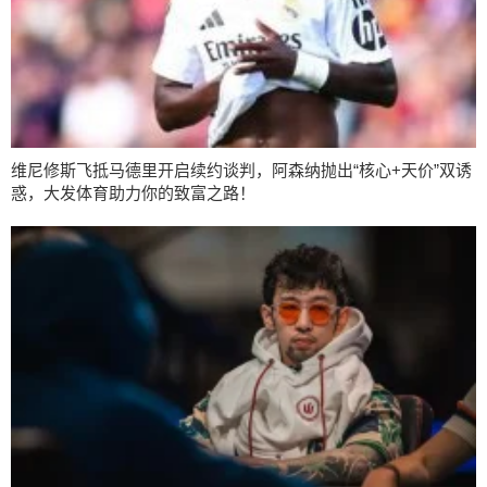
维尼修斯飞抵马德里开启续约谈判，阿森纳抛出“核心+天价”双诱
惑，大发体育助力你的致富之路！