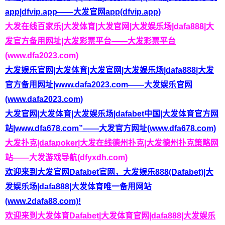
app|dfvip.app——大发官网app(dfvip.app)
大发在线百家乐|大发体育|大发官网|大发娱乐场|dafa888|大
发官方备用网址|大发彩票平台——大发彩票平台
(www.dfa2023.com)
大发娱乐官网|大发体育|大发官网|大发娱乐场|dafa888|大发
官方备用网址|www.dafa2023.com——大发娱乐官网
(www.dafa2023.com)
大发官网|大发体育|大发娱乐场|dafabet中国|大发体育官方网
站|www.dfa678.com”——大发官方网址(www.dfa678.com)
大发扑克|dafapoker|大发在线德州扑克|大发德州扑克策略网
站——大发游戏导航(dfyxdh.com)
欢迎来到大发官网Dafabet官网，大发娱乐888(Dafabet)|大
发娱乐场|dafa888|大发体育唯一备用网站
(www.2dafa88.com)!
欢迎来到大发体育Dafabet|大发体育官网|dafa888|大发娱乐