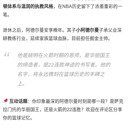
顿体系与温润的执教风格
，在NBA历史留下了浓墨重彩的一
笔。
退休之后，阿德尔曼安享晚年。其子
小阿德尔曼
子承父业深
耕教练行业，延续家族篮球血脉，目前担任掘金主帅。
他是姚明在火箭时期的恩师，是华丽国王
的缔造者，是22连胜神迹的书写者。他的
名字，将永远镌刻在篮球历史的丰碑之
上。
互动话题
：你印象最深的阿德尔曼时刻是哪一段？是萨克
拉门托的华丽国王，还是火箭的22连胜？欢迎在评论区分享
你的篮球记忆。