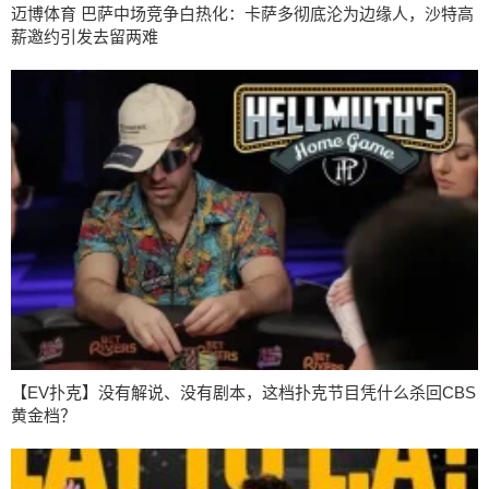
迈博体育 巴萨中场竞争白热化：卡萨多彻底沦为边缘人，沙特高
薪邀约引发去留两难
【EV扑克】没有解说、没有剧本，这档扑克节目凭什么杀回CBS
黄金档？