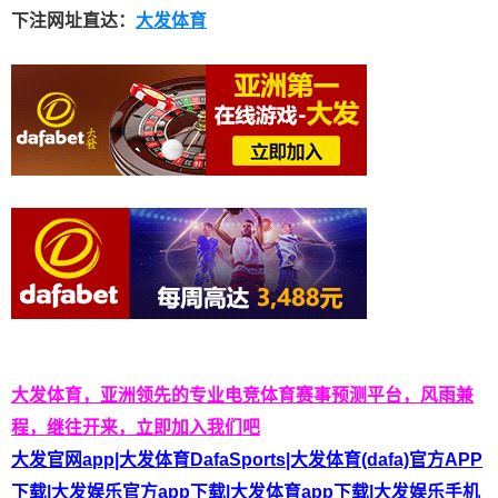
下注网址直达：
大发体育
大发体育，亚洲领先的专业电竞体育赛事预测平台，风雨兼
程，继往开来，立即加入我们吧
大发官网app|大发体育DafaSports|大发体育(dafa)官方APP
下载|大发娱乐官方app下载|大发体育app下载|大发娱乐手机