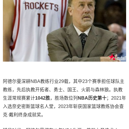
阿德尔曼深耕NBA教练行业29载，其中23个赛季担任球队主
教练，先后执教开拓者、勇士、国王、火箭与森林狼。执教
生涯常规赛累计
1042胜
，胜场数位列
NBA历史第十
；2021年
入选奈史密斯篮球名人堂，2023年斩获国家篮球教练协会查
克·戴利终身成就奖。