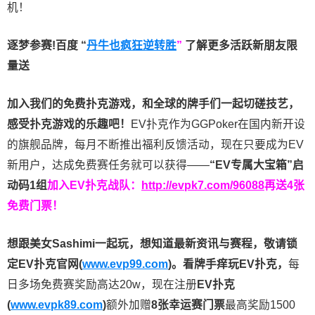
机！
逐梦参赛!百度 “
丹牛也疯狂逆转胜
”
了解更多
活跃新朋友限
量送
加入我们的免费扑克游戏，和全球的牌手们一起切磋技艺，
感受扑克游戏的乐趣吧！
EV扑克作为GGPoker在国内新开设
的旗舰品牌，每月不断推出福利反馈活动，现在只要成为EV
新用户，达成免费赛任务就可以获得——
“EV专属大宝箱”启
动码1组
加入EV扑克战队：
http://evpk7.com/96088
再送4张
免费门票！
想跟美女Sashimi一起玩，
想知道最新资讯与赛程，
敬请锁
定EV扑克官网(
www.evp99.com
)。
看牌手痒玩EV扑克，
每
日多场免费赛奖励高达20w，现在注册
EV扑克
(
www.evpk89.com
)
额外加赠
8张幸运赛门票
最高奖励1500