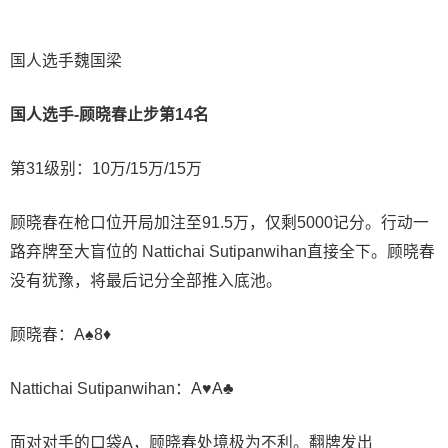
国人选手魏国
梁
国人选手-顾晓春止步第14名
第31级别：10万/15万/15万
顾晓春在枪口位开局加注至91.5万，仅剩5000记分。行动一
路弃牌至大盲位的 Nattichai Sutipanwihan直接全下。顾晓春
没有犹豫，将最后记分全部推入底池。
顾晓春：A♠️8♦️
Nattichai Sutipanwihan：A♥️A♣️
面对对手的口袋A，顾晓春处境极为不利。翻牌发出