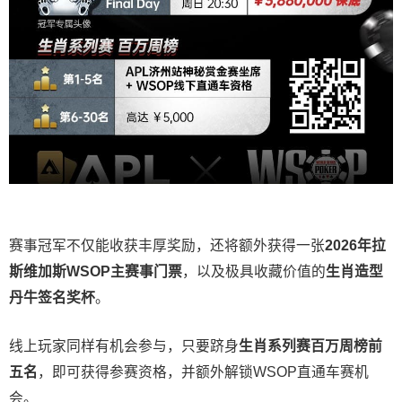
赛事冠军不仅能收获丰厚奖励，还将额外获得一张
2026
年拉
斯维加斯
WSOP
主赛事门票
，以及极具收藏价值的
生肖造型
丹牛签名奖杯
。
线上玩家同样有机会参与，只要跻身
生肖系列赛百万周榜前
五名
，即可获得参赛资格，并额外解锁WSOP直通车赛机
会。