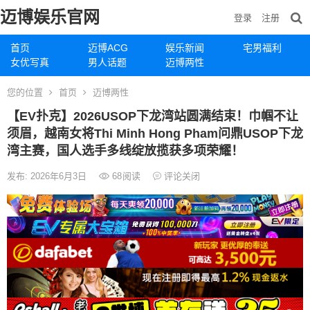
迈博娱乐官网
登录
注册
首页
迈博ACG
娱乐新闻
宅男福利
女优写真
男人话题
迈博两性
您的位置
首页
迈博两性
【EV扑克】2026USOP下龙湾站圆满结束！巾帼不让
须眉，越南女将Thi Minh Hong Pham问鼎USOP下龙
湾主赛，国人选手多线绽放揽获多项荣耀！
发布: 2026年6月3日
68
阅读
评论关闭