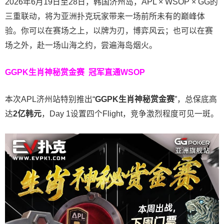
2026年6月19日至28日，韩国济州岛，APL × WSOP × GG的
三重联动，将为亚洲扑克玩家带来一场前所未有的巅峰体
验。
你可以在赛场之上，以牌为刃，博弈风云；也可以在赛
场之外，赴一场山海之约，尝遍海岛烟火。
GGPK生肖神秘赏金赛
冠军直通WSOP
本次APL济州站特别推出“
GGPK
生肖神秘赏金赛
”，总保底高
达
2
亿韩元
，Day 1设置四个Flight，竞争激烈程度可见一斑。