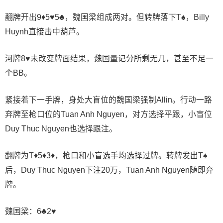
翻牌开出9♦5♥5♣，魏国梁组成两对。但转牌落下T♠️，Billy
Huynh直接击中葫芦。
河牌8♥️未改变牌面结果，魏国量记分所剩无几，甚至不足一
个BB。
紧接着下一手牌，身处大盲位的魏国梁强制Allin。行动一路
弃牌至枪口位的Tuan Anh Nguyen，对方选择平跟，小盲位
Duy Thuc Nguyen也选择跟注。
翻牌为T♦5♦3♦，枪口和小盲选手均选择过牌。转牌发出T♠️
后，Duy Thuc Nguyen下注20万，Tuan Anh Nguyen随即弃
牌。
魏国梁：6♣2♥