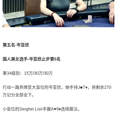
第五名-岑亚欣
国人美女选手-岑亚欣止步第5名
第34级别：15万/30万/30万
行动一路弃牌至大盲位的岑亚欣，她手持J♣T♦，将剩余270
万记分全部全下。
小盲位的Serghei Lisii手握A♥9♦选择跟注。