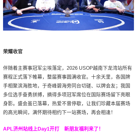
荣耀收官
伴随着主赛事冠军尘埃落定，2026 USOP越南下龙湾站所有
赛程正式落下帷幕，整届赛事圆满收官。十余天里，各国牌
手相聚滨海胜地，于奇峰碧海旁同台切磋、以牌会友；我国
多位选手奋勇拼搏，摘得多项冠军席位在国际赛场留下亮眼
身影。盛会虽已落幕，热爱不曾停歇，让我们珍藏本届赛场
的高光瞬间，满怀期待相约下一站赛场，再会相逢！
APL济州站线上Day1开打
新朋友福利来了！