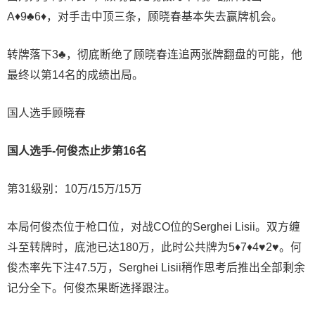
A♦9♣6♦，对手击中顶三条，顾晓春基本失去赢牌机会。
转牌落下3♣️，彻底断绝了顾晓春连追两张牌翻盘的可能，他
最终以第14名的成绩出局。
国人选手顾晓春
国人选手-何俊杰止步第16名
第31级别：10万/15万/15万
本局何俊杰位于枪口位，对战CO位的Serghei Lisii。双方缠
斗至转牌时，底池已达180万，此时公共牌为5♦7♦4♥2♥。何
俊杰率先下注47.5万，Serghei Lisii稍作思考后推出全部剩余
记分全下。何俊杰果断选择跟注。