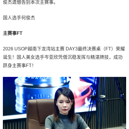
俊杰遗憾告别本次主赛事。
国人选手何俊杰
主赛事FT
2026 USOP越南下龙湾站主赛 DAY3最终决赛桌（FT）荣耀
诞生！国人美女选手岑亚欣凭借沉稳发挥与精湛牌技，成功
跻身主赛事FT！