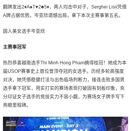
翻牌发出2♦A♠T♥2♣5♦，两人均击中对子，Serghei Lisii凭借
A牌占据优势。岑亚欣遗憾出局，拿下本次主赛事第五名。
国人美女选手岑亚欣
主赛事冠军
热烈恭喜越南选手Thi Minh Hong Pham摘得桂冠！她成为本
届USOP赛事史上首位登顶夺冠的女选手。历经多轮高强度
对决，她凭借稳健打法与出色临场判断力，接连击败多国男
选手拿下冠军，用实打实的赛场表现打破固有刻板印象，充
分印证女子选手的竞技实力不容小觑，为赛场女子牌手写下
亮眼里程碑。