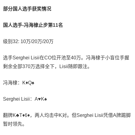
部分国人选手获奖情况
国人选手-冯海棣止步第11名
级别32: 10万/20万/20万
选手Serghei Lisii在CO位开池至40万。冯海棣于小盲位手握
剩余全部370万选择全下，Lisii随即跟注。
冯海棣：K♦Q♠
Serghei Lisii：A♥K♠
翻牌K♣T♦6♦，两人均击中K对。但Serghei Lisii凭借A牌踢脚
暂时领先。