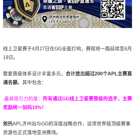
线上卫星赛于4月27日在GG全面打响，赛程将一路延续至6月
19日。
整套晋级体系设计丰富多元，
合计放出
超过200个
APL主赛直
通名额
。其中包含：
最具吸引力的是：
所有通过
GG
线上卫星赛晋级的选手，主赛
奖励统一加码
10%
！
依托
APL济州站与GG的深度战略合作，这项世界级顶级赛事
资源也正式落地亚洲赛场。