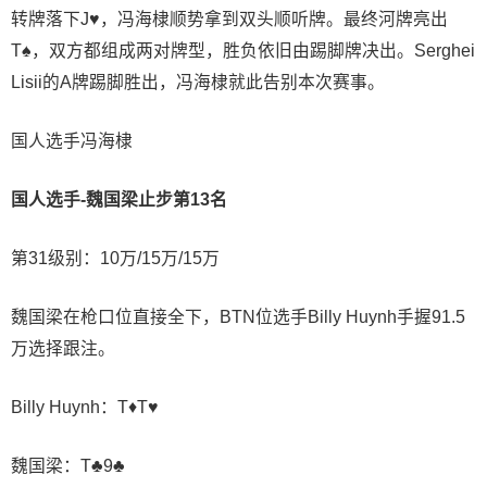
转牌落下J♥️，冯海棣顺势拿到双头顺听牌。最终河牌亮出
T♠️，双方都组成两对牌型，胜负依旧由踢脚牌决出。Serghei
Lisii的A牌踢脚胜出，冯海棣就此告别本次赛事。
国人选手冯海棣
国人选手-魏国
梁
止步第13名
第31级别：10万/15万/15万
魏国梁在枪口位直接全下，BTN位选手Billy Huynh手握91.5
万选择跟注。
Billy Huynh：T♦T♥
魏国梁：T♣9♣