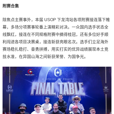
附赛合集
除焦点主赛事外，本届 USOP 下龙湾站各项附赛接连落下帷
幕，多场分项赛事轮番上演精彩对决。一众国内选手状态全
线飘红，接连在不同规格附赛中摘得桂冠，还有多位好手顺
利闯进各项目决赛桌，接连斩获亮眼名次。选手们立足海外
赛场稳扎稳打、奋勇拼搏，用实打实的优异战绩展现本土竞
技水准，在异国山海之间斩获荣誉、为国争光。