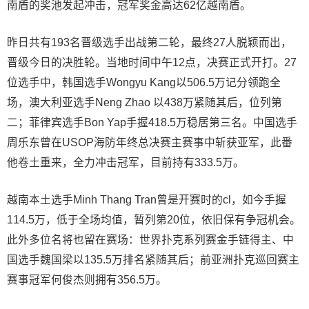
南盾的奖池发起冲击，冠军奖金高达62亿越南盾。
昨日共有193名晋级选手出战第二轮，最终27人脱颖而出，
晋级今日的决胜轮。当地时间中午12点，决赛正式开打。27
位选手中，韩国选手Wongyu Kang以506.5万记分领跑全
场，澳大利亚选手Neng Zhao 以438万紧随其后，位列第
二；菲律宾选手Bon Yap手握418.5万稳居第三名。中国选手
周乐东曾在USOP海防年终总决赛主赛事中斩获亚军，此番
他卷土重来，全力冲击冠军，目前持有333.5万。
越南本土选手Minh Thang Tran曾是开赛时的cl，如今手握
114.5万，低于全场均值，暂列第20位，依旧保有争冠机会。
此外多位名将也留在赛场：世界扑克系列赛金手链得主、中
国选手魏国
梁
以135.5万排名紧随其后；前亚洲扑克巡回赛主
赛事冠军何俊杰则拥有356.5万。