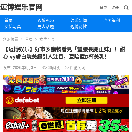
迈博娱乐官网
登录
注册
首页
迈博ACG
娱乐新闻
宅男福利
女优写真
男人话题
迈博两性
您的位置
首页
女优写真
【迈博娱乐】好市多購物看見「蠻腰長腿正妹」！甜
心Ivy 膚白貌美超引人注目，還暗藏D杯美乳！
发布: 2026年6月3日
36
阅读
评论关闭