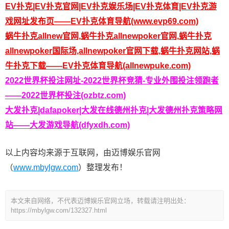
EV扑克|EV扑克官网|EV扑克娱乐场|EV扑克体育|EV扑克游
戏网址发布页——EV扑克体育导航(www.evp69.com)
蜗牛扑克allnew官网,蜗牛扑克allnewpoker官网,蜗牛扑克
allnewpoker国际场,allnewpoker官网下载,蜗牛扑克网站,蜗
牛扑克下载——EV扑克体育导航(allnewpuke.com)
2022世界杯投注网址-2022世界杯竞猜-专业外围投注领跑者
——2022世界杯投注(ozbtz.com)
大发扑克|dafapoker|大发在线德州扑克|大发德州扑克策略网
站——大发游戏导航(dfyxdh.com)
以上内容均来源于互联网，由迈博娱乐官网
（
www.mbylgw.com
）整理发布！
本文来自网络，不代表迈博娱乐官网立场，转载请注明出处：
https://mbylgw.com/132327.html