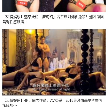
【迈博娱乐】魅惑妖精「唐琦琦」奢華派對爆乳撒錢！翹著渾圓
美臀性感餵酒！
【迈博娱乐】4P、同志性愛、AV女優 2015最激情華語片畫面
攏底加～