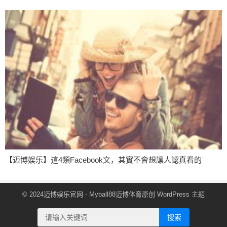
【迈博娱乐】這4類Facebook文，其實不會想讓人認真看的
© 2024
迈博娱乐官网
- Myball88迈博体育原创
WordPress 主题
搜索