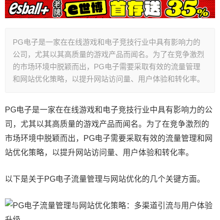
PG电子是一家在在线游戏和电子竞技行业中具有影响力的
公司，尤其以其高质量的游戏产品而闻名。为了在竞争激烈
的市场环境中脱颖而出，PG电子需要采取有效的流量管理
和网站优化策略，以提升网站访问量、用户体验和转化率。
PG电子是一家在在线游戏和电子竞技行业中具有影响力的公
司，尤其以其高质量的游戏产品而闻名。为了在竞争激烈的
市场环境中脱颖而出，PG电子需要采取有效的流量管理和网
站优化策略，以提升网站访问量、用户体验和转化率。
以下是关于PG电子流量管理与网站优化的几个关键方面。