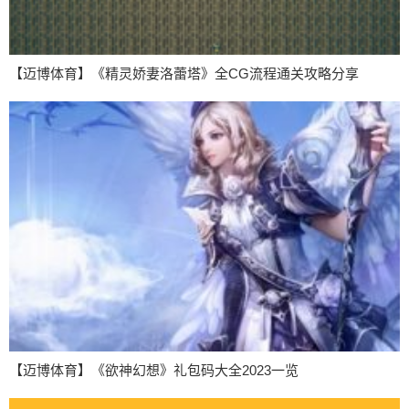
【迈博体育】《精灵娇妻洛蕾塔》全CG流程通关攻略分享
【迈博体育】《欲神幻想》礼包码大全2023一览