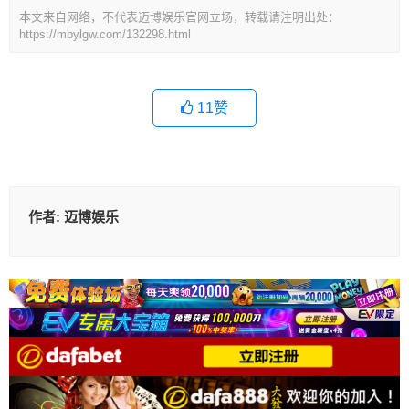
本文来自网络，不代表迈博娱乐官网立场，转载请注明出处：
https://mbylgw.com/132298.html
11
赞
作者:
迈博娱乐