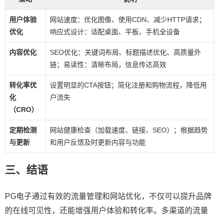
用户体验
网站速度：优化图像、使用CDN、减少HTTP请求；
优化
响应式设计：适配桌面、平板、手机全设备
内容优化
SEO优化：关键词布局、标题描述优化、高质量外
链；易读性：清晰布局，信息传达高效
转化率优
设置明显的CTA按钮；简化注册和购物流程，降低用
化
户流失
（CRO）
定期检测
网站健康检查（加载速度、链接、SEO）；根据趋势
与更新
和用户反馈及时更新内容与功能
三、结语
PG电子通过有效的流量管理和网站优化，不仅可以提升品牌
的在线可见性，还能增强用户体验和转化率。多渠道的流量