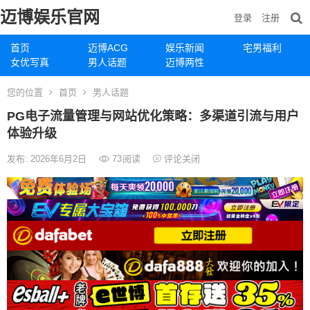
迈博娱乐官网
登录
注册
首页
迈博ACG
娱乐新闻
宅男福利
女优写真
男人话题
迈博两性
您的位置
首页
男人话题
PG电子流量管理与网站优化策略：多渠道引流与用户
体验升级
发布: 2026年6月2日
73
阅读
评论关闭