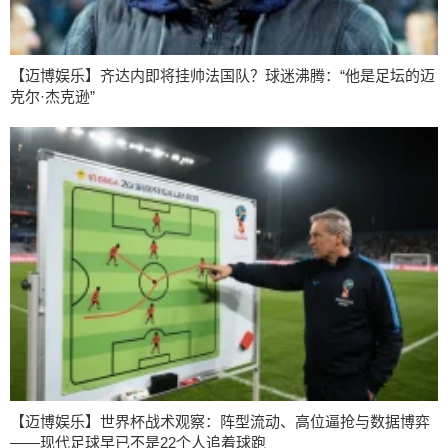
【迈博娱乐】齐达内即将挂帅法国队？球迷沸腾：“他是足坛的迈
克尔·杰克逊”
【迈博娱乐】世界杯战术观察：阵型流动、高位逼抢与数据博弈
——现代足球早已不是22个人追着球跑