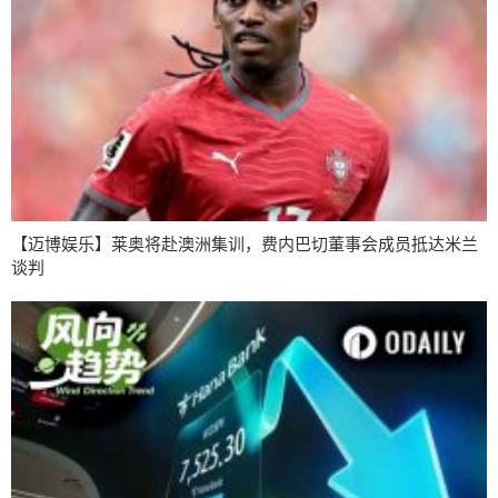
【迈博娱乐】莱奥将赴澳洲集训，费内巴切董事会成员抵达米兰
谈判