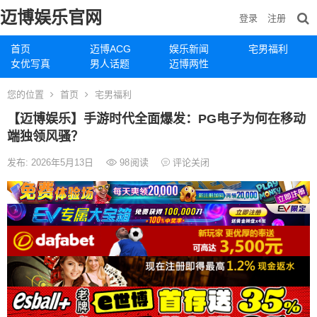
迈博娱乐官网
登录
注册
首页
迈博ACG
娱乐新闻
宅男福利
女优写真
男人话题
迈博两性
您的位置
首页
宅男福利
【迈博娱乐】手游时代全面爆发：PG电子为何在移动
端独领风骚？
发布: 2026年5月13日
98
阅读
评论关闭