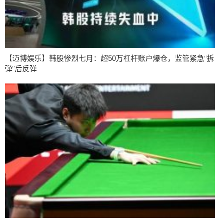
【迈博娱乐】韩股惨烈七月：超50万杠杆账户爆仓，监管紧急“拆
弹”后反弹