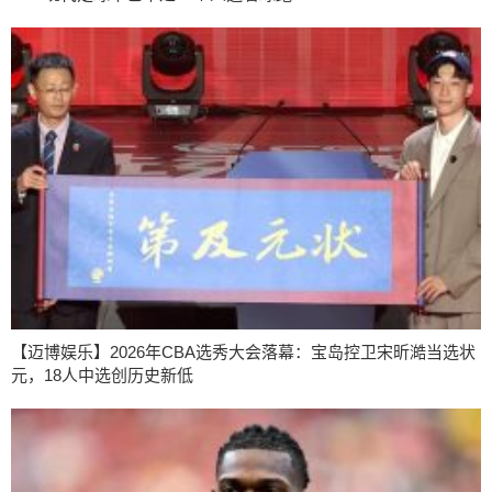
【迈博娱乐】2026年CBA选秀大会落幕：宝岛控卫宋昕澔当选状
元，18人中选创历史新低