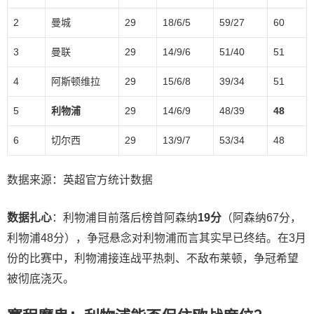
2
曼城
29
18/6/5
59/27
60
3
曼联
29
14/9/6
51/40
51
4
阿斯顿维拉
29
15/6/8
39/34
51
5
利物浦
29
14/6/9
48/39
48
6
切尔西
29
13/9/7
53/34
48
数据来源：英超官方统计数据
数据扎心
：利物浦目前落后榜首阿森纳
19分
（阿森纳67分，
利物浦48分），争冠悬念对利物浦而言其实早已终结。在3月
份的比赛中，利物浦接连战平热刺、不敌布莱顿，争冠希望
被彻底浇灭。