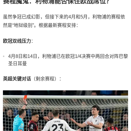
赛程魔鬼：利物浦能否保住欧战席位？
虽然争冠已成幻影，但接下来的4月和5月，利物浦的赛程依
然是“地狱级别”。根据最新赛程安排：
欧冠双线压力
：
4月8日和14日，利物浦已在欧冠1/4决赛中两回合对阵巴黎
圣日耳曼
英超关键对话
（剩余赛程）：