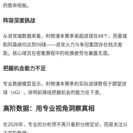
的致命短板。
阵容深度挑战
从进攻端数据来看，利物浦本赛季英超进球仅48个，而曼城
和阿森纳均达到59球——进攻火力与争冠集团存在档次差
距。核心球员在密集赛程中的轮换疲劳也暴露无遗。
把握机会能力不足
专业数据模型显示，利物浦本赛季的实际进球数低于期望进
球（xG），说明前锋线把握机会的能力在下滑。
高阶数据：用专业视角洞察真相
在2026年，专业的分析师不再只看积分榜定论，而是关注以