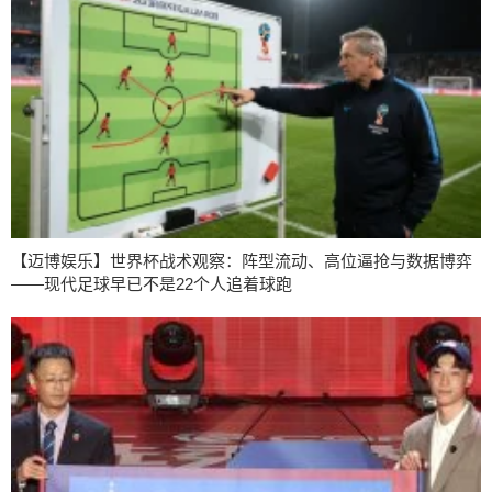
【迈博娱乐】世界杯战术观察：阵型流动、高位逼抢与数据博弈
——现代足球早已不是22个人追着球跑