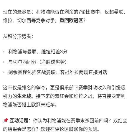
现在的悬念是：利物浦能否在剩余的7轮比赛中，反超曼联、
维拉、切尔西等竞争对手，
重回欧冠区
？
从积分形势看：
利物浦与曼联、维拉相差3分
与切尔西同分（净胜球劣势）
剩余赛程包括客战曼联、客战维拉两场直接对话
这不仅是排名的争夺，更是俱乐部下赛季财政收入和引援吸
引力的
生死线
。接下来的双红会和维拉之战，将直接决定利
物浦能否搭上欧冠末班车。
互动话题
：你认为利物浦能在赛季末杀回前四吗？双红会
的结果会是怎样？欢迎在评论区聊聊你的预测。