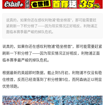
说真的，如果你还在感叹利物浦“稳坐榜首”，那可能需要赶
紧刷新一下积分榜了——因为现实情况正好相反，利物浦正
面临本赛季最严峻的掉队危机。
说真的，如果你还在感叹利物浦“稳坐榜首”，那可能需要赶紧
刷新一下积分榜了——因为现实情况正好相反，利物浦正面
临本赛季最严峻的掉队危机。
根据最新的英超即时数据，截止到5月初，利物浦不仅没有稳
住榜首，反而已经滑落到了积分榜第5位，而阿森纳正以明显
优势领跑。