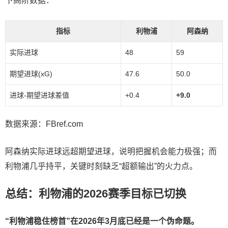
下高阶数据：
指标
利物浦
阿森纳
实际进球
48
59
期望进球(xG)
47.6
50.0
进球-期望进球差值
+0.4
+9.0
数据来源：FBref.com
阿森纳实际进球远超期望进球，说明把握机会能力极强；而
利物浦几乎持平，关键时刻缺乏“超额输出”的火力点。
总结：利物浦的2026赛季目标已切换
“利物浦稳住榜首”在2026年3月底已经是一个伪命题。