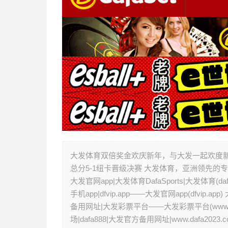
大发体育双倍奖金欢庆新年，与大发一起欢度新年
总分5-1纽卡晋级决赛 大发体育，亚洲领先
大发官网app|大发体育DafaSports|大发体育
手机app|dfvip.app——大发官网app(dfvip
备用网址|大发彩票平台——大发彩票平台(www.df
场|dafa888|大发官方备用网址|www.dafa2023.