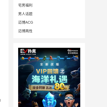
宅男福利
男人话题
迈博ACG
迈博两性
。
劲