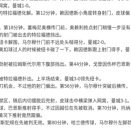
窝，曼城1-0。
的特拉福德化解。第12分钟，赖因德斯小角度转身射门，皮球偏
。第18分钟，塞梅尼奥横传门前，奥赖利抢点射门稍慢一步没有
他的射门被出击的特拉福德挡出。
纽卡解围，马尔穆什门前不远处头槌得分，曼城2-0。
尼奥扣球过人的时候被纽卡碰了一下，赖因德斯跟上射门得手，曼
劲射被拉姆斯代尔用下腹部挡出。第44分钟，戈登因伤杯巴恩斯
被特拉福德扑出。上半场结束，曼城3-0领先纽卡。
刀机会，不过他的射门偏出。第56分钟，马尔穆什突破后横传，
禁区，随后内切摆脱后兜射，皮球击中横梁弹入网窝，曼城3-1
球，巴恩斯推射得手，不过因越位在先被取消。第70分钟，托纳
情况下推射竟然踢偏。
雷斯犯规在先被判无效。第80分钟，哈兰德传球，马尔穆什左脚