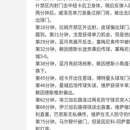
什禁区内射门击中纽卡后卫身体，随后反弹入网
两分钟后，威洛克单刀准备过掉门将，被出击
出球门。
第16分钟，拉姆齐禁区外远射，皮球偏出球门
踢到。第21分钟，戈登获得单刀机会，但是
第29分钟，蓝月亮展开反击，塞梅尼奥传中被
第32分钟，赖因德斯长途奔袭后传球，塞梅
城3-0。
第38分钟，蓝月亮前场抢断，赖因德斯小角度
换下。
第45分钟，纽卡开出任意球，博特曼头球攻门
第46分钟，曼城后场传球失误，维萨获得半单
赖因德斯推射偏出。
第62分钟，埃兰加右路连过两名防守球员突入
第68分钟，伊兰加右路得球送出直塞，维萨做
利直塞，巴恩斯无私横传，维萨在无人防守的
第75分钟，马尔穆什破门，但是因尼科-冈萨
射打高。