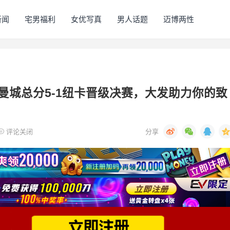
新闻
宅男福利
女优写真
男人话题
迈博两性
 曼城总分5-1纽卡晋级决赛，大发助力你的致
评论关闭