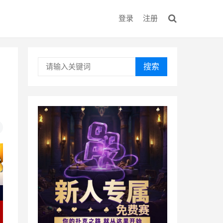
登录
注册
搜索