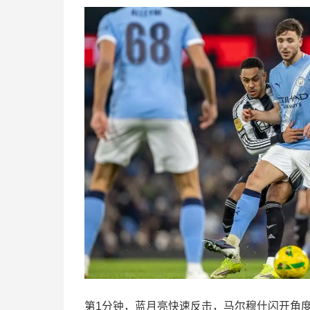
第1分钟，蓝月亮快速反击，马尔穆什闪开角