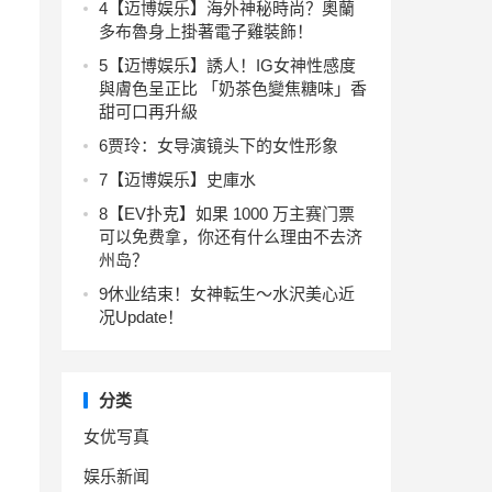
4
【迈博娱乐】海外神秘時尚？奧蘭
多布魯身上掛著電子雞裝飾！
5
【迈博娱乐】誘人！IG女神性感度
與膚色呈正比 「奶茶色變焦糖味」香
甜可口再升級
6
贾玲：女导演镜头下的女性形象
7
【迈博娱乐】史庫水
8
【EV扑克】如果 1000 万主赛门票
可以免费拿，你还有什么理由不去济
州岛？
9
休业结束！女神転生～水沢美心近
况Update！
分类
女优写真
娱乐新闻