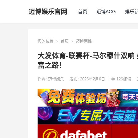
迈博娱乐官网
首页
迈博ACG
娱乐
您的位置
首页
迈博两性
大发体育-联赛杯-马尔穆什双响
富之路！
作者:
迈博娱乐
发布: 2026年2月6日
126
阅读