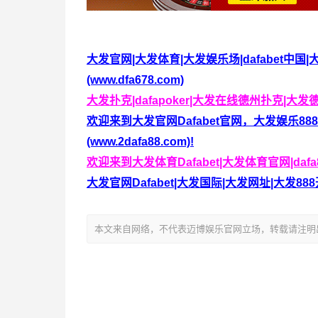
大发官网|大发体育|大发娱乐场|dafabet中国|
(www.dfa678.com)
大发扑克|dafapoker|大发在线德州扑克|大发
欢迎来到大发官网Dafabet官网，大发娱乐888(D
(www.2dafa88.com)!
欢迎来到大发体育Dafabet|大发体育官网|dafa8
大发官网Dafabet|大发国际|大发网址|大发888
本文来自网络，不代表迈博娱乐官网立场，转载请注明出处：https: