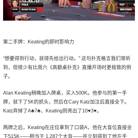
第二手牌：Keating的即时影响力
“想要得到行动，就得先给出行动。” 这句扑克格言我们常听
到，但很少有比周六《高额桌扑克》直播开场时更极致的例
子。
Alan Keating稍晚加入牌桌，买入500K。他参与的第一手
牌，就下了5K的抓头，然后在Cary Katz加注后直接全下。
Katz弃掉了A♣7♣，Keating则亮出了10♥3♥。
两牌之后，Keating在庄位拿到了口袋A，他在大盲位直接全
下515K——相当于 1,287个大盲——并立刻得到了他左手