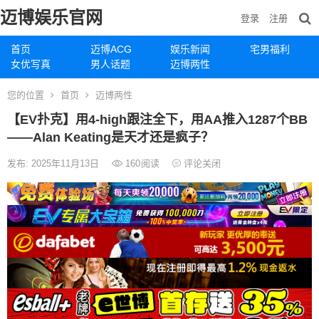
迈博娱乐官网
登录
注册
首页
迈博ACG
娱乐新闻
宅男福利
女优写真
男人话题
迈博两性
您的位置
首页
迈博两性
【EV扑克】用4-high跟注全下，用AA推入1287个BB
——Alan Keating是天才还是疯子？
发布: 2025年11月13日
160
阅读
评论关闭