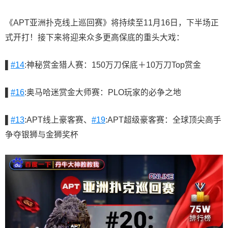
《APT亚洲扑克线上巡回赛》将持续至11月16日，下半场正
式开打！接下来将迎来众多更高保底的重头大戏：
▌
#14
:神秘赏金猎人赛：150万刀保底＋10万刀Top赏金
▌
#16
:奥马哈迷赏金大师赛：PLO玩家的必争之地
▌
#13
:APT线上豪客赛、
#19
:APT超级豪客赛：全球顶尖高手
争夺银狮与金狮奖杯