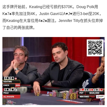
这手牌开始前，Keating已经亏损约$370K。Doug Polk用
K♠7♠率先加注到4K，Justin Gavri以A♥J♥进行3-bet至20K，
而Keating在大盲位用4♠2♠跟注。Jennifer Tilly在抓头位弃掉
了自己的两张底牌。