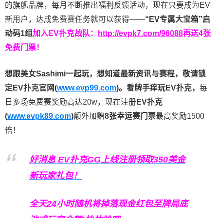
的旗舰品牌，每月不断推出福利反馈活动，现在只要成为EV
新用户，达成免费赛任务就可以获得——
“EV专属大宝箱”启
动码1组
加入EV扑克战队：
http://evpk7.com/96088
再送4张
免费门票！
想跟美女Sashimi一起玩，
想知道最新资讯与赛程，
敬请锁
定EV扑克官网(
www.evp99.com
)。
看牌手痒玩EV扑克，
每
日多场免费赛奖励高达20w，现在注册
EV扑克
(
www.evpk89.com
)
额外加赠
8张幸运赛门票
最高奖励1500
倍！
好消息 EV扑克GG上线注册领取350美金
新玩家礼包！
全天24小时随机将掉落现金红包至牌局底