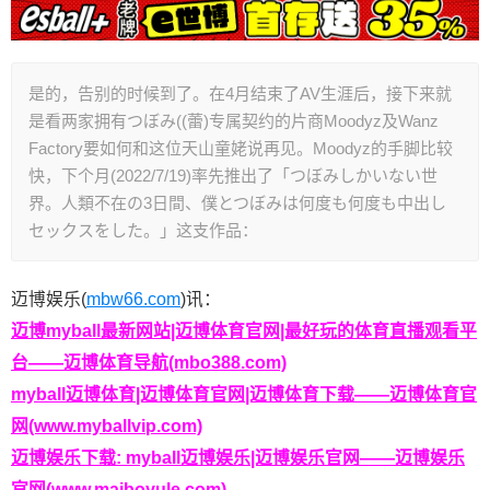
是的，告别的时候到了。在4月结束了AV生涯后，接下来就
是看两家拥有つぼみ((蕾)专属契约的片商Moodyz及Wanz
Factory要如何和这位天山童姥说再见。Moodyz的手脚比较
快，下个月(2022/7/19)率先推出了「つぼみしかいない世
界。人類不在の3日間、僕とつぼみは何度も何度も中出し
セックスをした。」这支作品：
迈博娱乐(
mbw66.com
)讯：
迈博myball最新网站|迈博体育官网|最好玩的体育直播观看平
台——迈博体育导航(mbo388.com)
myball迈博体育|迈博体育官网|迈博体育下载——迈博体育官
网(www.myballvip.com)
迈博娱乐下载: myball迈博娱乐|迈博娱乐官网——迈博娱乐
官网(www.maiboyule.com)