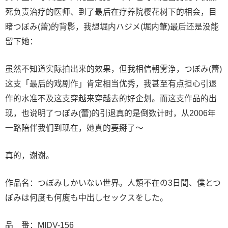
死负责治疗的医师、到了最后在疗养院樱花树下的相会，目
睹つぼみ(蕾)的背影，我想堀内ハジメ(堀内肇)最后还是没能
留下她：
虽然不知道实际拍出来的效果，但我相信朝雾浄，つぼみ(蕾)
这支「最后的戏剧作」肯定相当优秀，我甚至有点担心引退
作的水准不及这支穿越来穿越去的好企划。而这支作品的出
现，也说明了つぼみ(蕾)的引退真的是倒数计时，从2006年
一路陪伴我们到现在，她真的要掰了〜
真的，谢谢。
作品名：つぼみしかいない世界。人類不在の3日間、僕とつ
ぼみは何度も何度も中出しセックスをした。
品 番：
MIDV-156