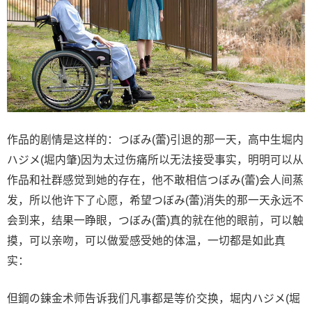
作品的剧情是这样的：つぼみ(蕾)引退的那一天，高中生堀内
ハジメ(堀内肇)因为太过伤痛所以无法接受事实，明明可以从
作品和社群感觉到她的存在，他不敢相信つぼみ(蕾)会人间蒸
发，所以他许下了心愿，希望つぼみ(蕾)消失的那一天永远不
会到来，结果一睁眼，つぼみ(蕾)真的就在他的眼前，可以触
摸，可以亲吻，可以做爱感受她的体温，一切都是如此真
实：
但鋼の鍊金术师告诉我们凡事都是等价交换，堀内ハジメ(堀