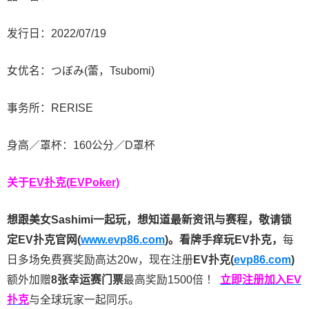
发行日：2022/07/19
女优名：つぼみ(蕾，Tsubomi)
事务所：RERISE
身高／罩杯：160公分／D罩杯
关于
EV扑克(EVPoker)
想跟美女Sashimi一起玩，
想知道最新资讯与赛程，
敬请锁
定EV扑克官网(
www.evp86.com
)。
看牌手痒玩EV扑克，
每
日多场免费赛奖励高达20w，现在注册
EV扑克(
evp86.com
)
额外加赠
8张幸运赛门票
最高奖励1500倍
！
立即注册加入EV
扑克
与全球玩家一起同乐。