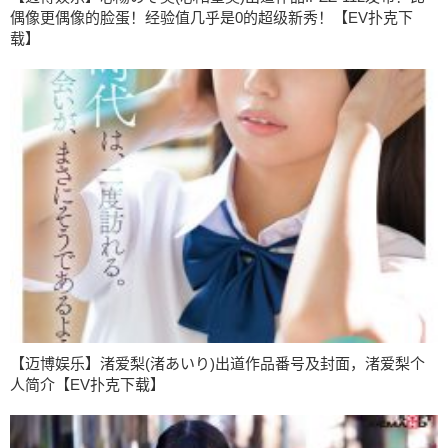
偶像更偶像的脸蛋！经验值几乎是0的超级新秀！【EV扑克下
载】
【迈博娱乐】渚爱梨(渚あいり)出道作品番号及封面，渚爱梨个
人简介【EV扑克下载】