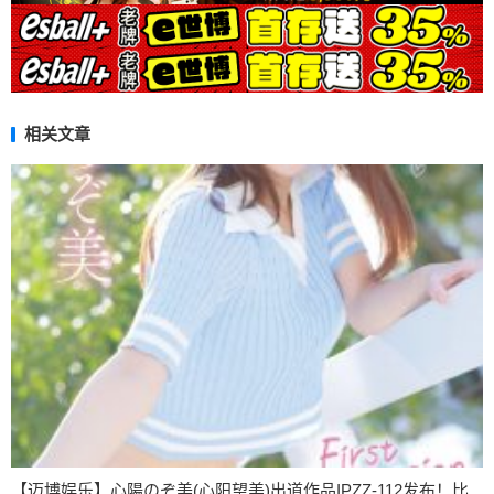
相关文章
【迈博娱乐】心陽のぞ美(心阳望美)出道作品IPZZ-112发布！比