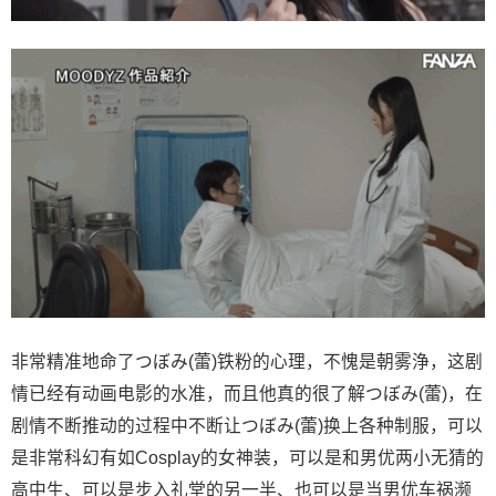
非常精准地命了つぼみ(蕾)铁粉的心理，不愧是朝雾浄，这剧
情已经有动画电影的水准，而且他真的很了解つぼみ(蕾)，在
剧情不断推动的过程中不断让つぼみ(蕾)换上各种制服，可以
是非常科幻有如Cosplay的女神装，可以是和男优两小无猜的
高中生、可以是步入礼堂的另一半、也可以是当男优车祸濒