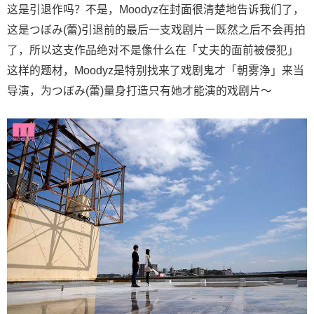
这是引退作吗？不是，Moodyz在封面很清楚地告诉我们了，
这是つぼみ(
蕾
)引退前的最后一支戏剧片ー既然之后不会再拍
了，所以这支作品绝对不是像什么在「丈夫的面前被侵犯」
这样的题材，Moodyz是特别找来了戏剧鬼才「朝雾浄」来当
导演，为つぼみ(蕾)量身打造只有她才能演的戏剧片〜