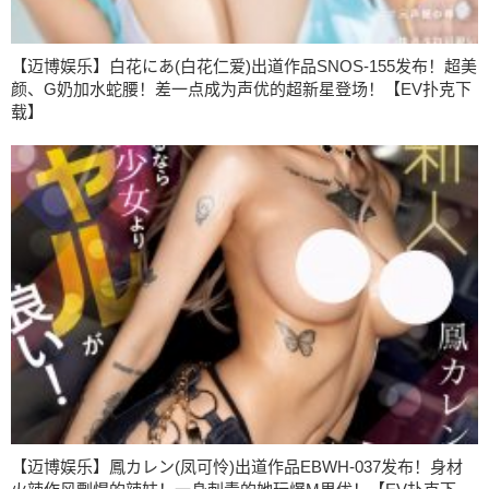
【迈博娱乐】白花にあ(白花仁爱)出道作品SNOS-155发布！超美
颜、G奶加水蛇腰！差一点成为声优的超新星登场！【EV扑克下
载】
【迈博娱乐】鳳カレン(凤可怜)出道作品EBWH-037发布！身材