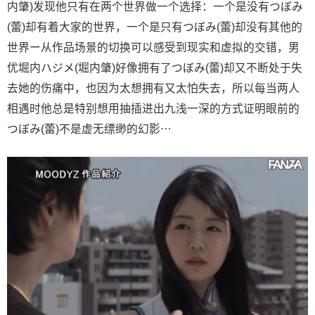
内肇)发现他只有在两个世界做一个选择：一个是没有つぼみ
(蕾)却有着大家的世界，一个是只有つぼみ(蕾)却没有其他的
世界ー从作品场景的切换可以感受到现实和虚拟的交错，男
优堀内ハジメ(堀内肇)好像拥有了つぼみ(蕾)却又不断处于失
去她的伤痛中，也因为太想拥有又太怕失去，所以每当两人
相遇时他总是特别想用抽插进出九浅一深的方式证明眼前的
つぼみ(蕾)不是虚无缥缈的幻影⋯