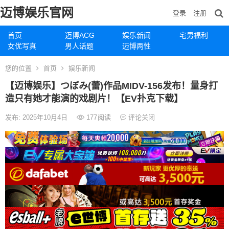
迈博娱乐官网
登录
注册
首页
迈博ACG
娱乐新闻
宅男福利
女优写真
男人话题
迈博两性
您的位置
首页
娱乐新闻
【迈博娱乐】つぼみ(蕾)作品MIDV-156发布！量身打
造只有她才能演的戏剧片！【EV扑克下载】
发布: 2025年10月4日
177
阅读
评论关闭