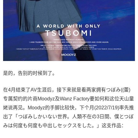
是的，告别的时候到了。
在4月结束了AV生涯后，接下来就是看两家拥有
つぼみ
((
蕾
)
专属契约的片商Moodyz及Wanz Factory要如何和这位天山童
姥说再见。Moodyz的手脚比较快，下个月(2022/7/19)率先推
出了「つぼみしかいない世界。人類不在の3日間、僕とつぼ
みは何度も何度も中出しセックスをした。」这支作品：