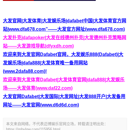
大发官网|大发体育|大发娱乐场|dafabet中国|大发体育官方网
站|www.dfa678.com”——大发官方网址(www.dfa678.com)
大发扑克|dafapoker|大发在线德州扑克|大发德州扑克策略网
站——大发游戏导航(dfyxdh.com)
欢迎来到大发官网Dafabet官网，大发娱乐888(Dafabet)|大
发娱乐场|dafa888|大发体育唯一备用网站
(www.2dafa88.com)!
欢迎来到大发体育Dafabet|大发体育官网|dafa888|大发娱乐
场——大发体育(www.daf22.com)
大发官网Dafabet|大发国际|大发网址|大发888开户|大发备用
网址——大发官网(www.d6d6d.com)
本文来自网络，不代表迈博娱乐官网立场，转载请注明出处：
https://mbylgw.com/115956.html