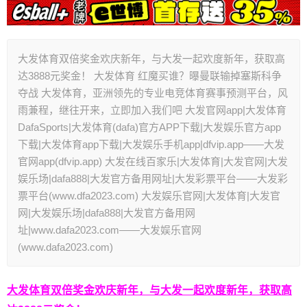
大发体育双倍奖金欢庆新年，与大发一起欢度新年，获取高
达3888元奖金！ 大发体育 红魔买谁？曝曼联输掉塞斯科争
夺战 大发体育，亚洲领先的专业电竞体育赛事预测平台，风
雨兼程，继往开来，立即加入我们吧 大发官网app|大发体育
DafaSports|大发体育(dafa)官方APP下载|大发娱乐官方app
下载|大发体育app下载|大发娱乐手机app|dfvip.app——大发
官网app(dfvip.app) 大发在线百家乐|大发体育|大发官网|大发
娱乐场|dafa888|大发官方备用网址|大发彩票平台——大发彩
票平台(www.dfa2023.com) 大发娱乐官网|大发体育|大发官
网|大发娱乐场|dafa888|大发官方备用网
址|www.dafa2023.com——大发娱乐官网
(www.dafa2023.com)
大发体育双倍奖金欢庆新年，与大发一起欢度新年，获取高