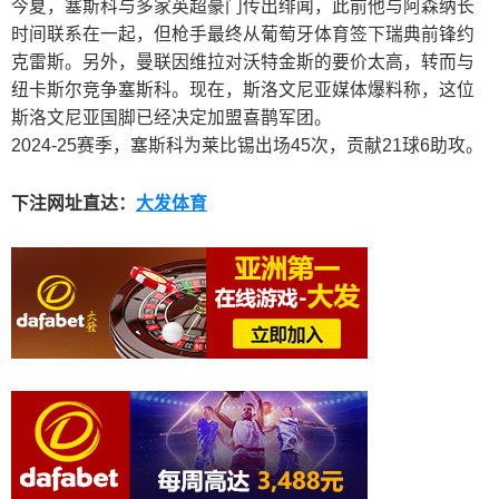
今夏，塞斯科与多家英超豪门传出绯闻，此前他与阿森纳长
时间联系在一起，但枪手最终从葡萄牙体育签下瑞典前锋约
克雷斯。另外，曼联因维拉对沃特金斯的要价太高，转而与
纽卡斯尔竞争塞斯科。现在，斯洛文尼亚媒体爆料称，这位
斯洛文尼亚国脚已经决定加盟喜鹊军团。
2024-25赛季，塞斯科为莱比锡出场45次，贡献21球6助攻。
下注网址直达：
大发体育