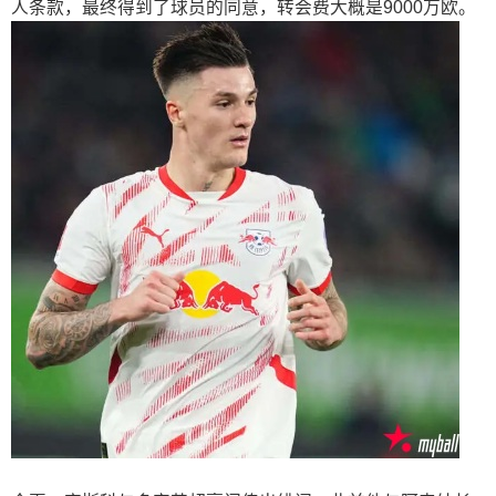
人条款，最终得到了球员的同意，转会费大概是9000万欧。