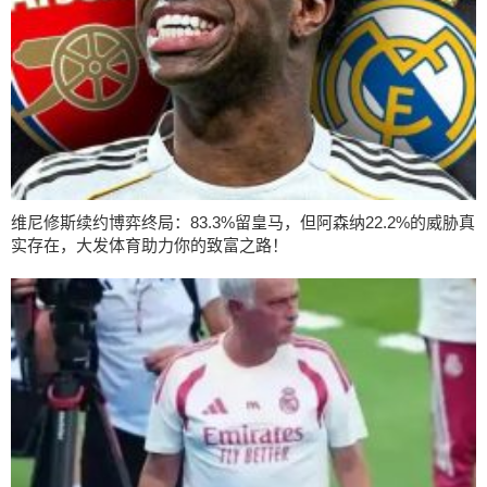
维尼修斯续约博弈终局：83.3%留皇马，但阿森纳22.2%的威胁真
实存在，大发体育助力你的致富之路！