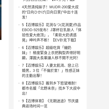
4
天然清纯妹子！MUDR-200爱大叔
的“日向ひかげ(日向日景)”中出十连
发！
5
【迈博娱乐】花渕なつ(花渕夏)作品
EBOD-929发布！J罩杯巨乳新人「体
验性爱大绝顶」，「柔软大奶诱惑
晃」呻吟声不断！【EV扑克下载】
6
【迈博娱乐】超級吃貨「繃奶
妹」！極度緊身上衣把胸型弄得好明
顯，渾圓大長輩讓人移不開不光阿！
7
【迈博娱乐】人妻太飢渴、戀上已
婚男，3 位「不倫於室！」性感正妹
的主動出擊！
8
【迈博娱乐】搬到乡下慾望难耐！
都市名媛「北野未奈」找乡下大叔中
出！
9
【迈博体育】《无期迷途》节庆盛
典返场时间一览