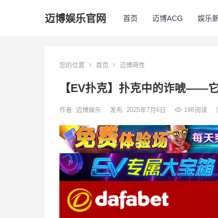
迈博娱乐官网
首页
迈博ACG
娱乐
您的位置
首页
迈博两性
【EV扑克】扑克中的诈唬——
作者:
迈博娱乐
发布: 2025年7月6日
198
阅读