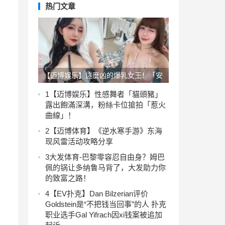
热门文章
【迈博娱乐】這麼凶的爆乳女王！「安
希」化身手遊角色，兩片布料包不住
1
【迈博娱乐】性感舞者「貓頭豬」
露出飽滿深溝，粉絲卡位搶拍「惹火
「白嫩大肉包」
曲線」！
2
【迈博体育】《逆水寒手游》东海
现风雷活动攻略分享
3
大发体育-巴黎零容忍自由身？姆巴
佩的锅让多纳鲁马背了，大发助力你
的致富之路！
4
【EV扑克】Dan Bilzerian评价
Goldstein是“不把钱当回事”的人 扑克
职业选手Gal Yifrach因xi钱案被追加