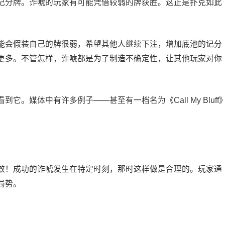
记分牌。诈唬的玩家有可能凭借较弱的牌获胜。这正是扑克如此
能会假装自己的牌很弱，希望其他人继续下注，增加底池的记分
更多。不管怎样，诈唬都是为了制造不确定性，让其他玩家对你
。媒体中有许多例子——甚至有一档名为《Call My Bluff
效！成功的诈唬发生在特定时刻，那时这样做是合理的。玩家通
局势。