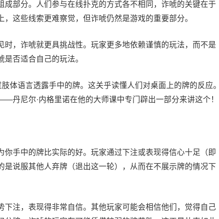
组成部分。人们参与在线扑克的方式各不相同，诈唬的关键在于
上，这些线索更难察觉，但诈唬仍然是游戏的重要部分。
见时，诈唬就更具挑战性。玩家更多地依赖谨慎的玩法，而不是
唬是否适合自己的玩法。
通过肢体语言透露手中的牌。这关乎读懂人们对桌面上的牌的反应
——丹尼尔·内格里诺在他的大师课中专门辟出一部分来讲这个！
为你手中的牌比实际的好。玩家通过下注或表现得信心十足（即
的是说服其他人弃牌（退出这一轮），从而在不展示牌的情况下
势下注，表现得非常自信。其他玩家可能会相信他们，觉得自己