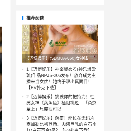
推荐阅读
【迈博娱乐】(SDMUA-060)女神降
临！最强浓密性交的G奶美女「都筑亜
1
【迈博娱乐】神楽坂める(神乐坂爱
琉)作品NPJS-206发布！放弃成为主
美(都筑亚美)」真实身分是？ …
播来当女优！她终于现出真面目！
【EV扑克下载】
2
【迈博娱乐】挑戰你的把持力！性
感女神《葉魚魚》極限挑逗 「色慾
至上」尺度很可以
3
【迈博娱乐】解密！那位在无码片
商加勒比初登场、肉感巨乳的白石ゆ
り(白石百合)是？【EV扑克下载】