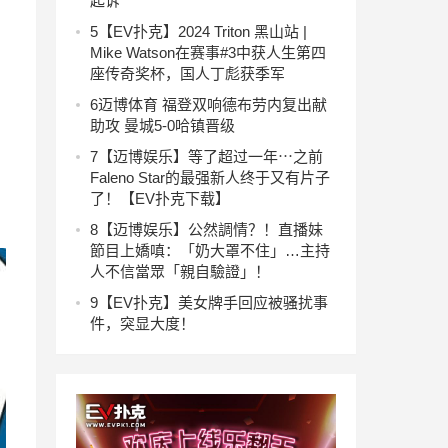
起诉
5
【EV扑克】2024 Triton 黑山站 |
Mike Watson在赛事#3中获人生第四
座传奇奖杯，国人丁彪获季军
6
迈博体育 福登双响德布劳内复出献
助攻 曼城5-0哈镇晋级
7
【迈博娱乐】等了超过一年⋯之前
Faleno Star的最强新人终于又有片子
了！【EV扑克下载】
8
【迈博娱乐】公然調情？！直播妹
節目上嬌嗔：「奶大罩不住」…主持
人不信當眾「親自驗證」！
9
【EV扑克】美女牌手回应被骚扰事
件，突显大度！