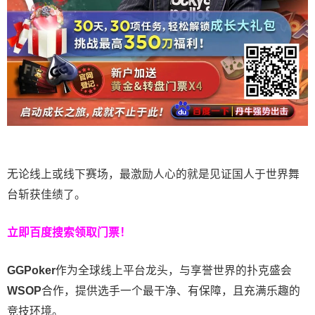
无论线上或线下赛场，最激励人心的就是见证国人于世界舞
台斩获佳绩了。
立即百度搜索领取门票！
GGPoker
作为全球线上平台龙头，与享誉世界的扑克盛会
WSOP
合作，提供选手一个最干净、有保障，且充满乐趣的
竞技环境。