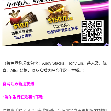
（特色昵称玩家包含：Andy Stacks、Tony Lin、茅人及、陈
真、Allen葛格，以及众播客吧合作牌手主播。）
官网活跃新朋友送
“端午生肖狂欢赛”门票!!
冲榜高手除了可以瓜分奖励外，每日赏金之王再加码“往维加