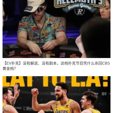
【EV扑克】没有解说、没有剧本，这档扑克节目凭什么杀回CBS
黄金档？