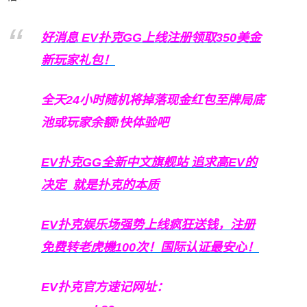
好消息 EV扑克GG上线注册领取350美金
新玩家礼包！
全天24小时随机将掉落现金红包至牌局底
池或玩家余额!快体验吧
EV扑克GG
全新中文旗舰站
追求高EV
的
决定
就是扑克的本质
EV扑克娱乐场强势上线疯狂送钱，注册
免费转老虎機100次！国际认证最安心！
EV扑克官方速记网址：