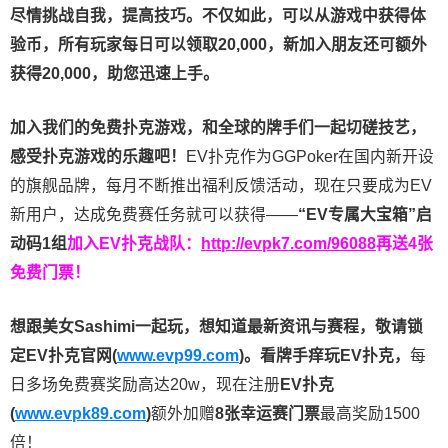
尽情挑战自我，提高技巧。不仅如此，
可以从游戏中获得体
验币，所有玩家每日可以领取20,000，新加入朋友还可额外
获得20,000，助您迅速上手。
加入我们的免费扑克游戏，和全球的牌手们一起切磋技艺，
感受扑克游戏的乐趣吧！
EV扑克作为GGPoker在国内新开设
的旗舰品牌，每月不断推出福利反馈活动，现在只要成为EV
新用户，达成免费赛任务就可以获得——
“EV专属大宝箱”启
动码1组
加入EV扑克战队：
http://evpk7.com/96088
再送4张
免费门票！
想跟美女Sashimi一起玩，
想知道最新资讯与赛程，
敬请锁
定EV扑克官网(
www.evp99.com
)。
看牌手痒玩EV扑克，
每
日多场免费赛奖励高达20w，现在注册
EV扑克
(
www.evpk89.com
)
额外加赠
8张幸运赛门票
最高奖励1500
倍！