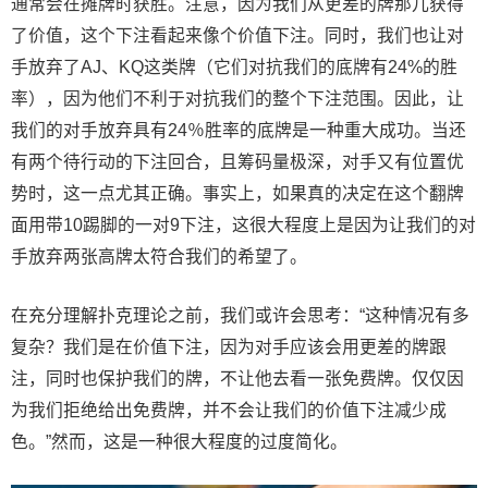
通常会在摊牌时获胜。注意，因为我们从更差的牌那儿获得
了价值，这个下注看起来像个价值下注。同时，我们也让对
手放弃了AJ、KQ这类牌（它们对抗我们的底牌有24%的胜
率），因为他们不利于对抗我们的整个下注范围。因此，让
我们的对手放弃具有24％胜率的底牌是一种重大成功。当还
有两个待行动的下注回合，且筹码量极深，对手又有位置优
势时，这一点尤其正确。事实上，如果真的决定在这个翻牌
面用带10踢脚的一对9下注，这很大程度上是因为让我们的对
手放弃两张高牌太符合我们的希望了。
在充分理解扑克理论之前，我们或许会思考：“这种情况有多
复杂？我们是在价值下注，因为对手应该会用更差的牌跟
注，同时也保护我们的牌，不让他去看一张免费牌。仅仅因
为我们拒绝给出免费牌，并不会让我们的价值下注减少成
色。”然而，这是一种很大程度的过度简化。