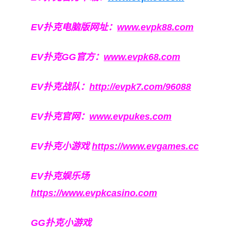
EV扑克电脑版网址：
www.evpk88.com
EV扑克GG官方：
www.evpk68.com
EV扑克战队：
http://evpk7.com/96088
EV扑克官网：
www.evpukes.com
EV扑克小游戏
https://www.evgames.cc
EV扑克娱乐场
https://www.evpkcasino.com
GG扑克小游戏