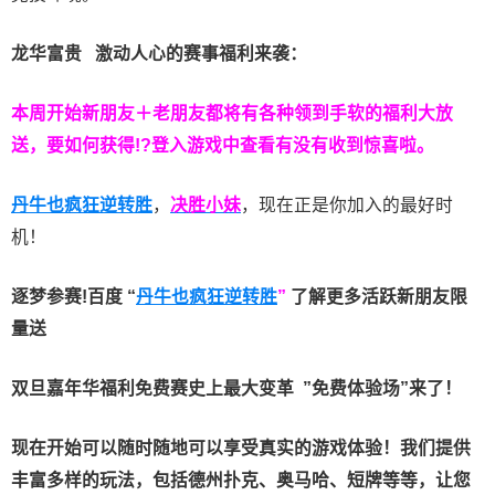
龙华富贵 激动人心的赛事福利来袭：
本周开始新朋友＋老朋友都将有各种领到手软的福利大放
送，要如何获得!?登入游戏中查看有没有收到惊喜啦。
丹牛也疯狂逆转胜
，
决胜小妹
，现在正是你加入的最好时
机！
逐梦参赛!百度 “
丹牛也疯狂逆转胜
”
了解更多
活跃新朋友限
量送
双旦嘉年华福利
免费赛史上最大变革
”免费体验场”来了！
现在开始可以随时随地可以享受真实的游戏体验！我们提供
丰富多样的玩法，包括德州扑克、奥马哈、短牌等等，让您