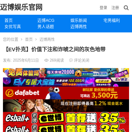
迈博娱乐官网
登录
注册
首页
迈博ACG
娱乐新闻
宅男福利
女优写真
男人话题
迈博两性
您的位置
首页
迈博两性
【EV扑克】价值下注和诈唬之间的灰色地带
发布: 2025年6月11日
269
阅读
评论关闭