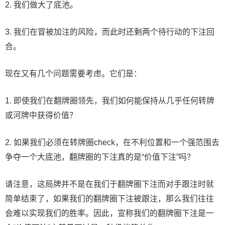
2. 我们做大了底池。
3. 我们在冒被加注的风险，而此时还剩两个待行动的下注回
合。
现在又有几个问题需要考虑。它们是：
1. 即使我们在翻牌圈领先，我们如何能保持从几乎任何转牌
或河牌中获得价值？
2. 如果我们必须在转牌圈check，在不利位置和一个强范围去
争夺一个大底池，翻牌圈的下注真的是“价值下注”吗？
请注意，这局牌并不是在我们于翻牌圈下注而对手跟注时就
简单结束了，如果我们的翻牌圈下注被跟注，那么我们往往
会难以实现我们的胜率。因此，宣称我们的翻牌圈下注是一