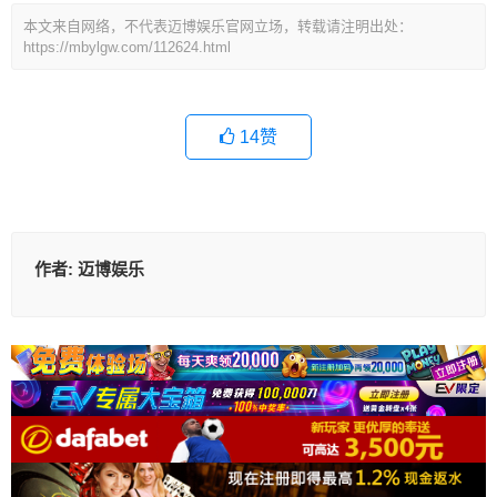
本文来自网络，不代表迈博娱乐官网立场，转载请注明出处：
https://mbylgw.com/112624.html
14
赞
作者:
迈博娱乐