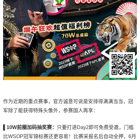
作为近期的重点赛事，官方诚意可说是安排得满满当当，冠
军除了能获得特殊头像外，参赛国人再享：
▌10W
前圈加码抽奖赛：
只要打进Day2即可免费受邀，门槛
比WSOP冠军锦标赛还更容易！比赛采报名后自动全押，6月