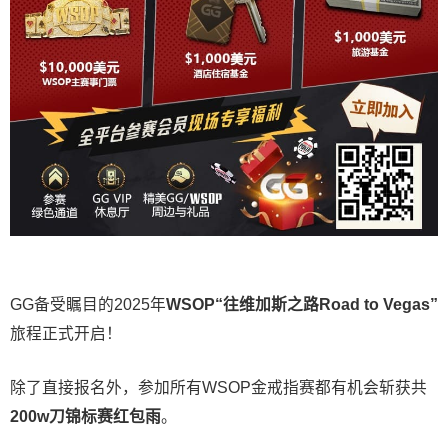
GG备受瞩目的2025年
WSOP“往维加斯之路Road to Vegas”
旅程正式开启！
除了直接报名外，参加所有WSOP金戒指赛都有机会斩获共
200w刀锦标赛红包雨
。