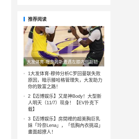
推荐阅读
大发体育-曝詹姆斯遭遇左膝内侧副韧
带扭伤 需恢复3-5周，大发助力你的致
1
大发体育-穆帅分析C罗回曼联失败
原因，暗示滕哈格管理失，大发助力
富之路！
你的致富之路！
2
【迈博娱乐】又是神Body！大型新
人明天（11/7）现身！【EV扑克下
载】
3
【迈博娱乐】房間裡的超美胸巨乳
妹「玲奈Lena」，「低胸內衣挑逗」
畫面超撩人！