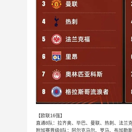
【欧联16强】
直通8队：拉齐奥、毕巴、曼联、热刺、法兰
附加赛晋级8队：阿尔克马尔、罗马、布加勒