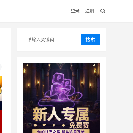
登录
注册
搜索