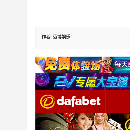
作者:
迈博娱乐