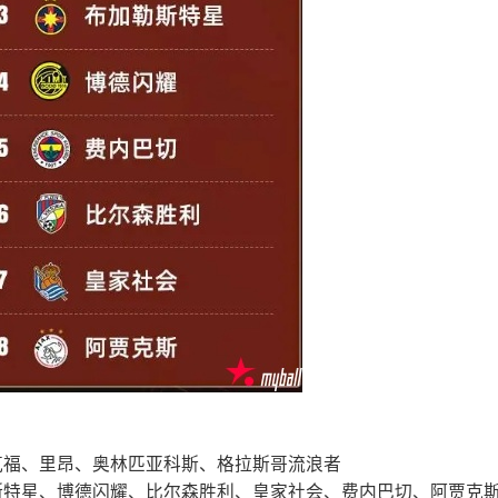
克福、里昂、奥林匹亚科斯、格拉斯哥流浪者
斯特星、博德闪耀、比尔森胜利、皇家社会、费内巴切、阿贾克