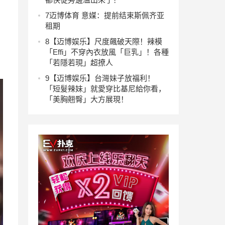
7
迈博体育 意媒：提前结束斯佩齐亚
租期
8
【迈博娱乐】尺度飆破天際！辣模
「Effi」不穿內衣放風「巨乳」！各種
「若隱若現」超撩人
9
【迈博娱乐】台灣妹子放福利！
「短髮辣妹」就愛穿比基尼給你看，
「美胸翹臀」大方展現！