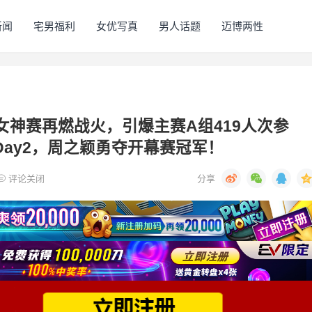
新闻
宅男福利
女优写真
男人话题
迈博两性
｜女神赛再燃战火，引爆主赛A组419人次参
Day2，周之颖勇夺开幕赛冠军！
评论关闭