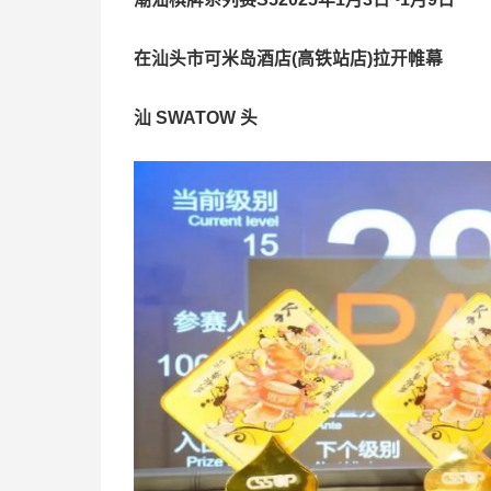
在汕头市可米岛酒店(高铁站店)拉开帷幕
汕 SWATOW 头