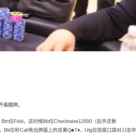
位补齐看翻牌。
000，Btn位Fold，这时候Bb位Checkraise12000（后手还剩
00，Bb位秒Call秀出牌面上的坚果Q♣️T♦️，Utg位则是口袋对JJ击中