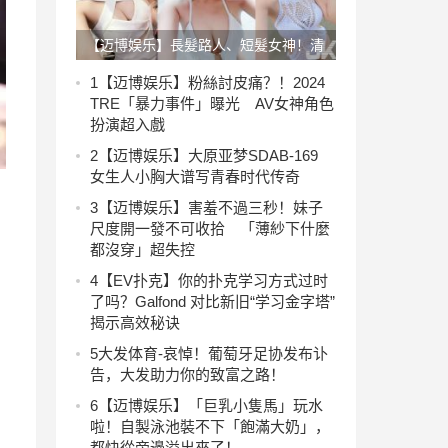
【迈博娱乐】長髮路人、短髮女神！清
純妹子挺「白皙嫩乳」前進海邊！「沙
1
【迈博娱乐】粉絲討皮痛？！2024
TRE「暴力事件」曝光 AV女神角色
灘奶球」開打…
扮演超入戲
2
【迈博娱乐】大原亚梦SDAB-169
女生人小胸大谱写青春时代传奇
3
【迈博娱乐】害羞不過三秒！妹子
尺度開一發不可收拾 「薄紗下什麼
都沒穿」超失控
4
【EV扑克】你的扑克学习方式过时
了吗？Galfond 对比新旧“学习金字塔”
揭示高效秘诀
5
大发体育-哀悼！葡萄牙足协发布讣
告，大发助力你的致富之路！
6
【迈博娱乐】「巨乳小隻馬」玩水
啦！自製泳池裝不下「飽滿大奶」，
都快從旁邊溢出來了！