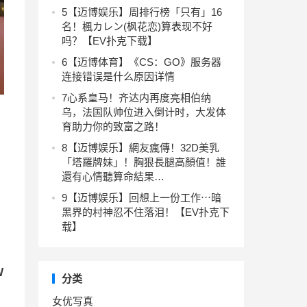
5
【迈博娱乐】周排行榜「只有」16
名！楓カレン(枫花恋)算表现不好
吗？【EV扑克下载】
6
【迈博体育】《CS：GO》服务器
连接错误是什么原因详情
7
心系皇马！齐达内再度亮相伯纳
乌，法国队帅位进入倒计时，大发体
育助力你的致富之路！
8
【迈博娱乐】網友瘋傳！32D美乳
「塔羅牌妹」！胸狠長腿高顏值！誰
還有心情聽算命結果…
9
【迈博娱乐】回想上一份工作⋯暗
黑界的村神忍不住落泪！【EV扑克下
载】
W
分类
女优写真