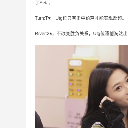
了SetJ。
Turn:T♥️，Utg位只有击中葫芦才能实现反超。
River:2♠️，不改变胜负关系，Utg位遗憾淘汰