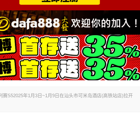
牌系列赛S52025年1月3日~1月9日在汕头市可米岛酒店(高铁站店)拉开