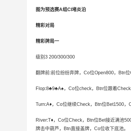
图为预选赛A组CI堵炎泊
精彩对局
精彩牌局一
级别3 200/300/300
翻牌前:前位纷纷弃牌，Co位Open800，Btn位
Flop:8♣️9♣️A♠️，Co位check，Btn位跟着Chec
Turn:A♦️，Co位继续Check，Btn位Bet150
River:T♦️，Co位Check，Btn位Bet接近满池5
牌击中葫芦，Btn直接盖牌，Co位收下底池。