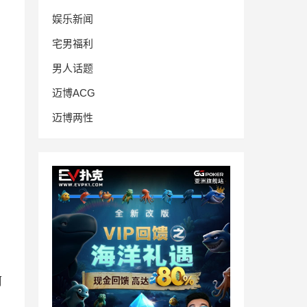
娱乐新闻
宅男福利
男人话题
迈博ACG
迈博两性
河