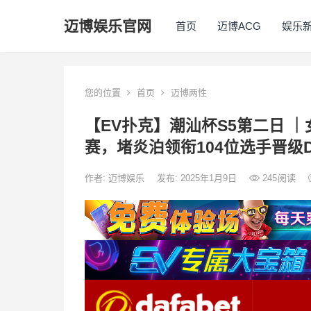
迈博娱乐官网
首页
迈博ACG
娱乐
您的位置
首页
迈博两性
【EV扑克】潮汕杯S5第二日 
赛，堵炎泊领衔104位选手晋级
作者:
迈博娱乐
发布: 2025年1月9日
245
阅读