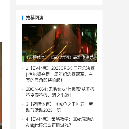
推荐阅读
【迈博体育】《深岩银河》高难侦察兵
配装攻略
1
【EV扑克】2023CPG®三亚总决赛
| 徐尔顿夺得十周年纪念赛冠军，主
赛的号角即将响起！
2
BGN-064 :无毛女友“七嶋舞”从羞答
答变湿答答、泪之出道！
3
【迈博体育】《咸鱼之王》五一劳
动节活动2023一览
4
【EV扑克】策略教学：3Bet底池的
A hight该怎么正确游戏？