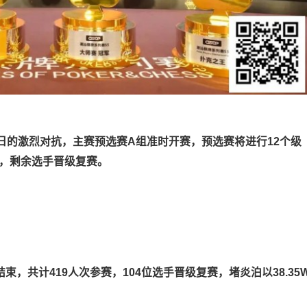
来了第二日的激烈对抗，主赛预选赛A组准时开赛，预选赛将进行12个级
后，剩余选手晋级复赛。
结束，共计
419
人次参赛，
104
位选手晋级复赛，
堵炎泊
以38.35